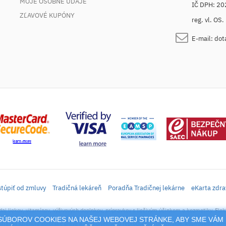
MOJE OSOBNÉ ÚDAJE
IČ DPH: 2
ZĽAVOVÉ KUPÓNY
reg. vl. OS
E-mail:
dot
túpiť od zmluvy
Tradičná lekáreň
Poradňa Tradičnej lekárne
eKarta zdra
daj liekov, vitamínov, výživových doplnkov, prípravkov s liečivým účinkom a kozmetiky. Elek
M SÚBOROV COOKIES NA NAŠEJ WEBOVEJ STRÁNKE, ABY SME VÁM 
rtál sa vzťahujú autorské práva a akákoľvek jeho reprodukcia (používanie, kopírovanie, šíre