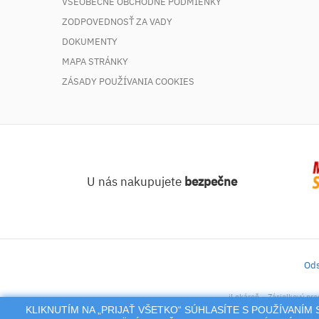
VŠEOBECNÉ OBCHODNÉ PODMIENKY
ZODPOVEDNOSŤ ZA VADY
DOKUMENTY
MAPA STRÁNKY
ZÁSADY POUŽÍVANIA COOKIES
U nás nakupujete
bezpečne
Ods
iLekáreň – Zásielkový pre
KLIKNUTÍM NA „PRIJAŤ VŠETKO“ SÚHLASÍTE S POUŽÍVANÍ
Na tento po