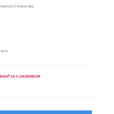
habnuté či boľavé väzy
tupný
RADIŤ SA S LEKÁRNIKOM