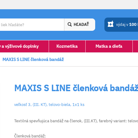
HĽADAŤ
výdaj v
100
y a výživové doplnky
Kozmetika
Matka a dieťa
MAXIS S LINE členková bandáž
MAXIS S LINE členková bandá
veľkosť 3, (III. KT), telovo-biela, 1x1 ks
Textilná spevňujúca bandáž na členok, (III.KT), farebný variant: telov
Členková bandáž: