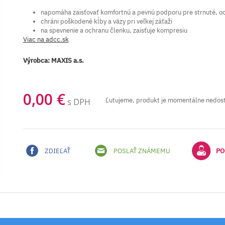
napomáha zaisťovať komfortnú a pevnú podporu pre strnuté, oc
chráni poškodené kĺby a väzy pri veľkej záťaži
na spevnenie a ochranu členku, zaisťuje kompresiu
Viac na adcc.sk
Výrobca:
MAXIS a.s.
0,00 €
Ľutujeme, produkt je momentálne nedos
s DPH
ZDIEĽAŤ
POSLAŤ ZNÁMEMU
PO