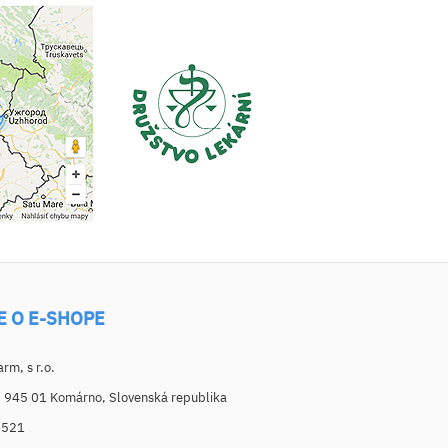
E O E-SHOPE
m, s r.o.
, 945 01 Komárno, Slovenská republika
6521