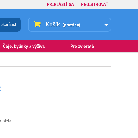
PRIHLÁSIŤ SA
REGISTROVAŤ
Košík
lekárňach
(prázdne)
Čaje, bylinky a výživa
Pre zvieratá
ž
o-biela.