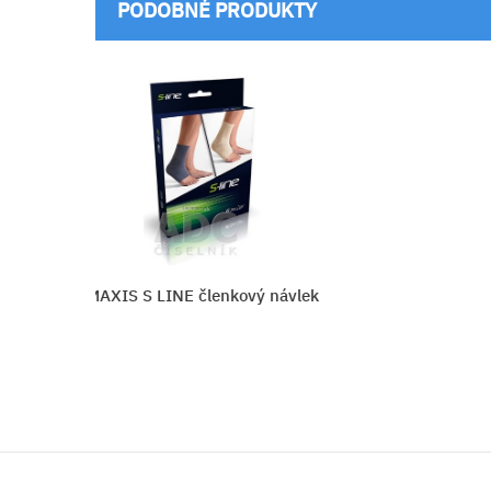
PODOBNÉ PRODUKTY
vý návlek
DJ FIXÁTOR ČLENKA DOUBLE 
SUPPORT