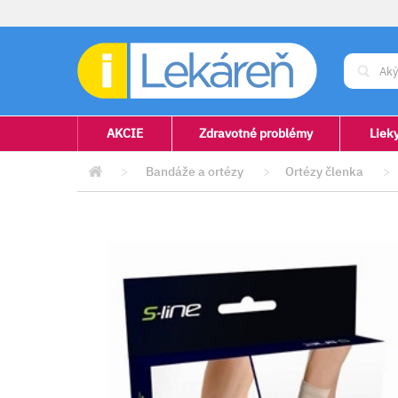
AKCIE
Zdravotné problémy
Liek
>
Bandáže a ortézy
>
Ortézy členka
>