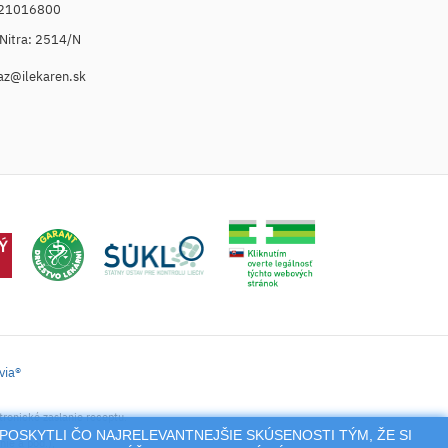
021016800
. Nitra: 2514/N
az@ilekaren.sk
via®
tronické zaslanie receptu.
POSKYTLI ČO NAJRELEVANTNEJŠIE SKÚSENOSTI TÝM, ŽE SI
nie a pod.),