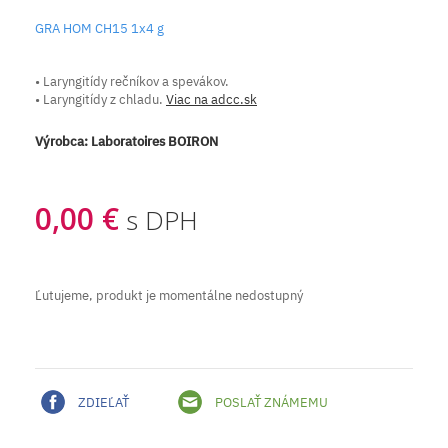
GRA HOM CH15 1x4 g
• Laryngitídy rečníkov a spevákov.
• Laryngitídy z chladu.
Viac na adcc.sk
Výrobca:
Laboratoires BOIRON
0,00 €
s DPH
Ľutujeme, produkt je momentálne nedostupný
ZDIEĽAŤ
POSLAŤ ZNÁMEMU