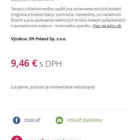
Terapiu chladom možno využiť pre zmiernenie ostrých bolestí
(migréna a bolesti hlavy, vyvrtnutia, hematómy, pri natiahnutí
šliach) a pre upokojenie niektorých druhov bolestí spôsobených
traumatizmom svalovo - kostrového aparátu.
Viac na adcc.sk
Výrobca:
3M Poland Sp. z o.o.
9,46 €
s DPH
Ľutujeme, produkt je momentálne nedostupný
ZDIEĽAŤ
POSLAŤ ZNÁMEMU