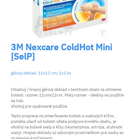
3M Nexcare ColdHot Mini
[SelP]
gélový obklad, 11x12 cm, 1x1 ks
Chladivý / hrejivý gélový obklad v textilnom obale na utlmenie
bolesti, rozmer 11cmx12cm. Malý rozmer - ideálny na použitie
na tvár.
Vhodný pre opakované použitie.
Teplo prispieva na zmierňovanie bolesti a svalových kŕčov ,
pomáha uľaviť od bolesti vďaka podpore krvného obehu, je
vhodný na boľavé svaly a kĺby (reumatizmus, artróza, stuhnuté
svaly). Hrejivé obklady sú výborným prostriedkom pre osoby so
studenými končatinami.