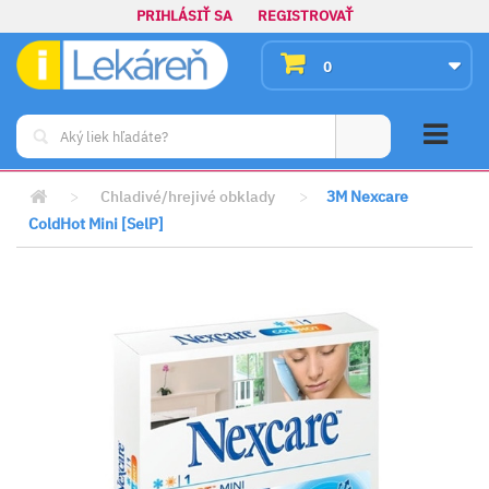
PRIHLÁSIŤ SA
REGISTROVAŤ
0
>
Chladivé/hrejivé obklady
>
3M Nexcare
ColdHot Mini [SelP]