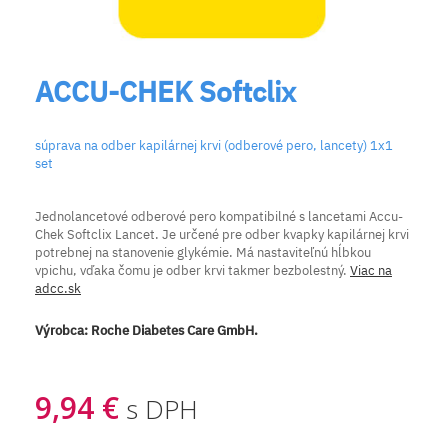
ACCU-CHEK Softclix
súprava na odber kapilárnej krvi (odberové pero, lancety) 1x1
set
Jednolancetové odberové pero kompatibilné s lancetami Accu-
Chek Softclix Lancet. Je určené pre odber kvapky kapilárnej krvi
potrebnej na stanovenie glykémie. Má nastaviteľnú hĺbkou
vpichu, vďaka čomu je odber krvi takmer bezbolestný.
Viac na
adcc.sk
Výrobca:
Roche Diabetes Care GmbH.
9,94 €
s DPH