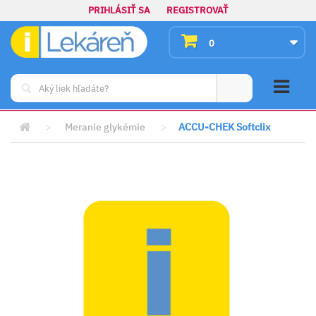
PRIHLÁSIŤ SA
REGISTROVAŤ
0
>
Meranie glykémie
>
ACCU-CHEK Softclix