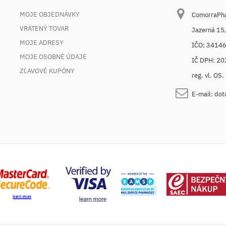
MOJE OBJEDNÁVKY
ComorraPhar
VRÁTENÝ TOVAR
Jazerná 15
MOJE ADRESY
IČO: 3414
MOJE OSOBNÉ ÚDAJE
IČ DPH: 2
ZĽAVOVÉ KUPÓNY
reg. vl. OS
E-mail:
dot