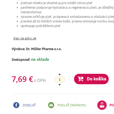
pleťové mlieko je vhodné aj pre zvlášť citlivú pleť
panthenol podporuje hydratáciu a regeneráciu pleti, je dôležitý
metabolizmus
výrazne zvlhčuje pleť, prispieva k omladzovaniu a vitalizácii ple
preniká až do hlbších vrstiev kože, priamo stimuluje tvorbu no
upokojuje podráždenú pleť
Viac na adcc.sk
Výrobca:
Dr. Müller Pharma s.r.o.
na sklade
Dostupnosť:
7,69 €
Do košíka
s DPH
ZDIEĽAŤ
POSLAŤ ZNÁMEMU
PO