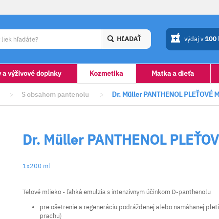
HĽADAŤ
výdaj v
100
y a výživové doplnky
Kozmetika
Matka a dieťa
>
S obsahom pantenolu
>
Dr. Müller PANTHENOL PLEŤOVÉ 
Dr. Müller PANTHENOL PLEŤO
1x200 ml
Telové mlieko - ľahká emulzia s intenzívnym účinkom D-panthenolu
pre ošetrenie a regeneráciu podráždenej alebo namáhanej pleti
prachu)