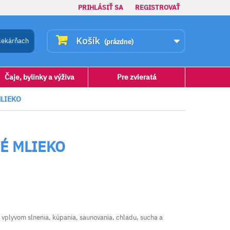
PRIHLÁSIŤ SA
REGISTROVAŤ
Košík
lekárňach
(prázdne)
Čaje, bylinky a výživa
Pre zvieratá
MLIEKO
VÉ MLIEKO
 vplyvom slnenia, kúpania, saunovania, chladu, sucha a