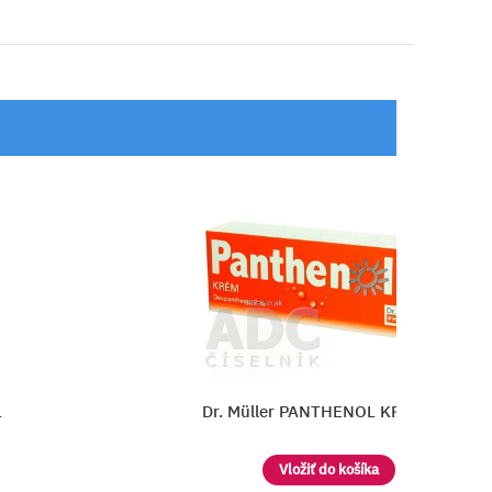
 7%
Trioderm sun PANTHENOL SPRA