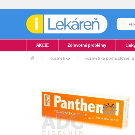
AKCIE
Zdravotné problémy
Liek
>
Kozmetika
>
Kozmetika podľa zloženia