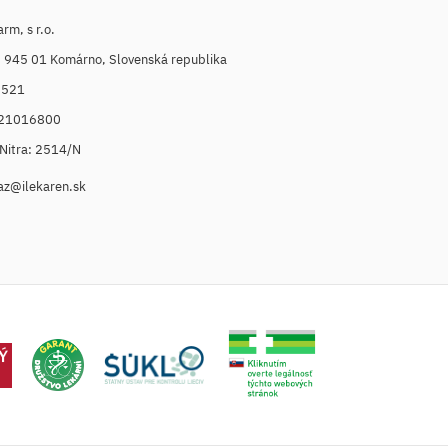
m, s r.o.
, 945 01 Komárno, Slovenská republika
6521
021016800
. Nitra: 2514/N
az@ilekaren.sk