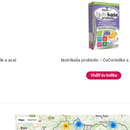
ík a acai
Nutrikaša probiotic - čučoriedka 
Vložiť do košíka