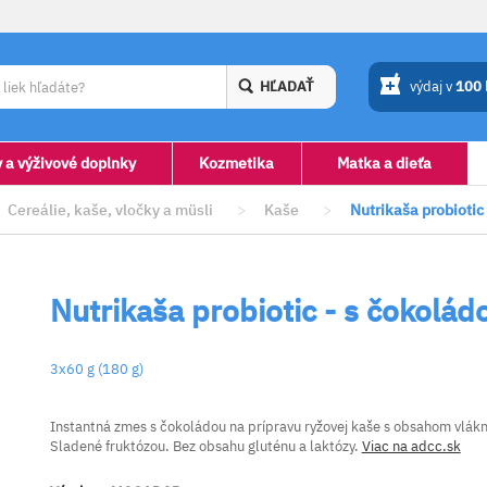
HĽADAŤ
výdaj v
100
y a výživové doplnky
Kozmetika
Matka a dieťa
Cereálie, kaše, vločky a müsli
>
Kaše
>
Nutrikaša probiotic
Nutrikaša probiotic - s čokolád
3x60 g (180 g)
Instantná zmes s čokoládou na prípravu ryžovej kaše s obsahom vláknin
Sladené fruktózou. Bez obsahu gluténu a laktózy.
Viac na adcc.sk