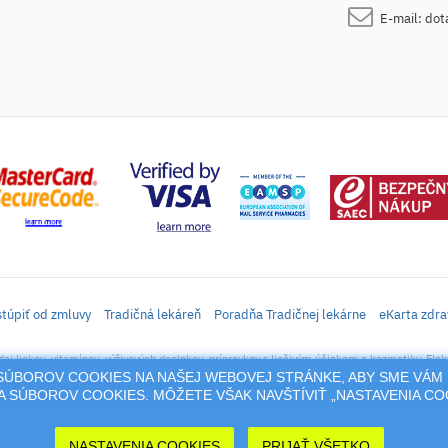
E-mail:
dot
túpiť od zmluvy
Tradičná lekáreň
Poradňa Tradičnej lekárne
eKarta zdra
daj liekov, vitamínov, výživových doplnkov, prípravkov s liečivým účinkom a kozmetiky. Elek
M SÚBOROV COOKIES NA NAŠEJ WEBOVEJ STRÁNKE, ABY SME VÁM 
rtál sa vzťahujú autorské práva a akákoľvek jeho reprodukcia (používanie, kopírovanie, šíre
 SÚBOROV COOKIES. MÔŽETE VŠAK NAVŠTÍVIŤ „NASTAVENIA C
cia jeho časti (prevzatie obrázkov, textov a pod.) podlieha predošlému písomnému súhlasu 
NASTAVENIA COOKIES
PRIJAŤ VŠETKO