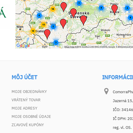
MÔJ ÚČET
INFORMÁCI
MOJE OBJEDNÁVKY
ComorraPhar
VRÁTENÝ TOVAR
Jazerná 15
MOJE ADRESY
IČO: 3414
MOJE OSOBNÉ ÚDAJE
IČ DPH: 2
ZĽAVOVÉ KUPÓNY
reg. vl. OS