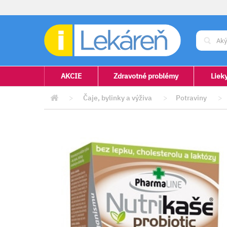
AKCIE
Zdravotné problémy
Liek
>
Čaje, bylinky a výživa
>
Potraviny
>