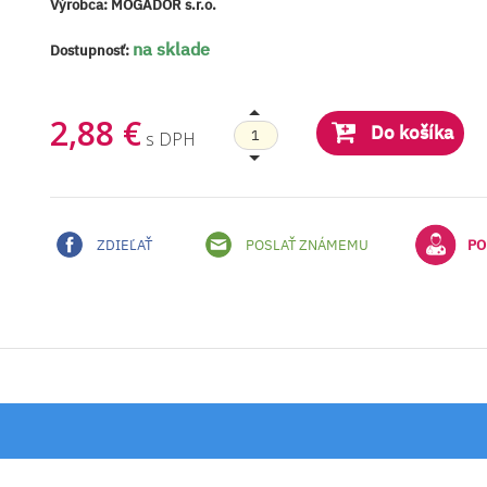
Výrobca:
MOGADOR s.r.o.
na sklade
Dostupnosť:
2,88 €
Do košíka
s DPH
ZDIEĽAŤ
POSLAŤ ZNÁMEMU
PO