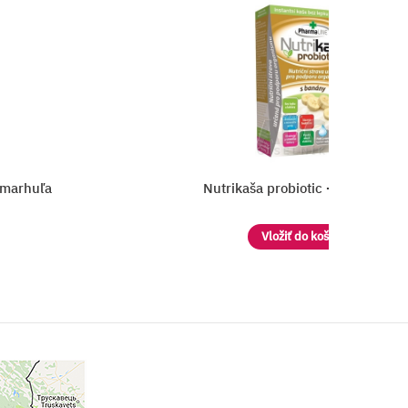
a marhuľa
Nutrikaša probiotic - s banánom
Vložiť do košíka