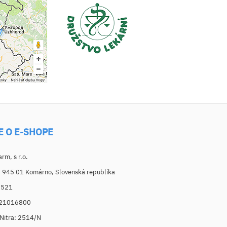
E O E-SHOPE
m, s r.o.
, 945 01 Komárno, Slovenská republika
6521
021016800
. Nitra: 2514/N