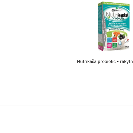
so slivkami
Nutrikaša probiotic - rakytn
a