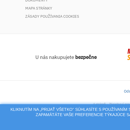
DOKUMENTY
MAPA STRÁNKY
ZÁSADY POUŽÍVANIA COOKIES
U nás nakupujete
bezpečne
Ods
iLekáreň – Zásielkový pre
KLIKNUTÍM NA „PRIJAŤ VŠETKO“ SÚHLASÍTE S POUŽÍVANÍ
Na tento po
ZAPAMÄTÁTE VAŠE PREFERENCIE TÝKAJÚCE SA
alebo reproduk