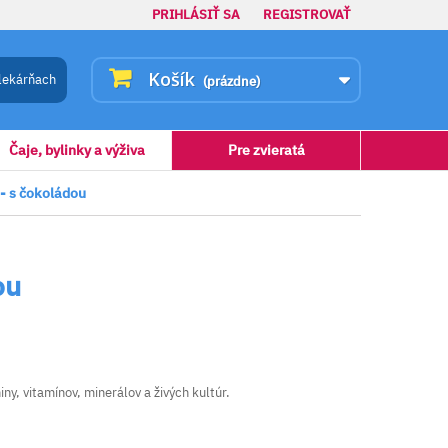
PRIHLÁSIŤ SA
REGISTROVAŤ
Košík
lekárňach
(prázdne)
Čaje, bylinky a výživa
Pre zvieratá
 - s čokoládou
ou
y, vitamínov, minerálov a živých kultúr.