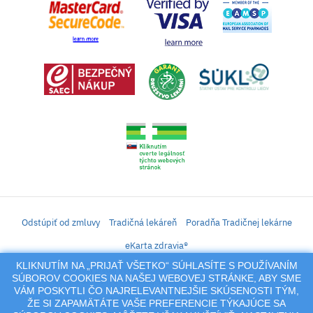
Odstúpiť od zmluvy
Tradičná lekáreň
Poradňa Tradičnej lekárne
eKarta zdravia®
KLIKNUTÍM NA „PRIJAŤ VŠETKO“ SÚHLASÍTE S POUŽÍVANÍM
iLekáreň – Zásielkový predaj liekov, vitamínov, výživových doplnkov, prípravkov s
SÚBOROV COOKIES NA NAŠEJ WEBOVEJ STRÁNKE, ABY SME
liečivým účinkom a kozmetiky. Elektronické zaslanie receptu.
VÁM POSKYTLI ČO NAJRELEVANTNEJŠIE SKÚSENOSTI TÝM,
Na tento portál sa vzťahujú autorské práva a akákoľvek jeho reprodukcia
ŽE SI ZAPAMÄTÁTE VAŠE PREFERENCIE TÝKAJÚCE SA
(používanie, kopírovanie, šírenie a pod.),