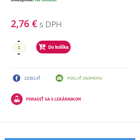
2,76 €
s DPH
Do košíka
ZDIEĽAŤ
POSLAŤ ZNÁMEMU
PORADIŤ SA S LEKÁRNIKOM