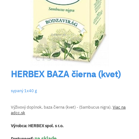
HERBEX BAZA čierna (kvet)
sypaný 1x40 g
Výživový doplnok, baza čierna (kvet) - (Sambucus nigra).
Viac na
adcc.sk
Výrobca:
HERBEX spol. s r.o.
na sklade
Dostupnosť: