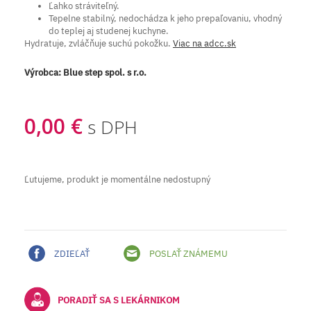
Ľahko stráviteľný.
Tepelne stabilný, nedochádza k jeho prepaľovaniu, vhodný
do teplej aj studenej kuchyne.
Hydratuje, zvláčňuje suchú pokožku.
Viac na adcc.sk
Výrobca:
Blue step spol. s r.o.
0,00 €
s DPH
Ľutujeme, produkt je momentálne nedostupný
ZDIEĽAŤ
POSLAŤ ZNÁMEMU
PORADIŤ SA S LEKÁRNIKOM