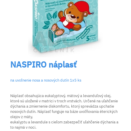
NASPIRO náplasť
na uvoľnenie nosa a nosových dutín 1x5 ks
Náplasť obsahujúca eukalyptový, mätový a levanduľový olej,
ktoré sú uložené v matrici v troch vrstvách. Určené na uľahčenie
dýchania a zmiernenie diskomfortu, ktorý sprevádza upchatie
nosových dutín. Náplasť funguje na báze uvoľňovania éterických
olejov z mäty,
eukalyptu a levandule s cieľom zabezpečiť uľahčenie dýchania a
to najmä v noci.