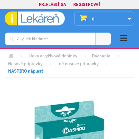
PRIHLÁSIŤ SA
REGISTROVAŤ
0
>
Lieky a výživové doplnky
>
Dýchanie
>
Nosové prípravky
>
Iné nosové prípravky
>
NASPIRO náplasť