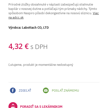
Prírodné zložky obsiahnuté v náplasti zabezpečujú stiahnutie
kapilár v nosovej dutine a potláčajú tým príznaky nádchy. Týmto
spôsobom Naspiro pôsobí dekongestívne na nosovú sliznicu.
Viac
na adcc.sk
Výrobca:
Labottach CO, LTD
4,32 €
s DPH
Ľutujeme, produkt je momentálne nedostupný
ZDIEĽAŤ
POSLAŤ ZNÁMEMU
PORADIŤ SA S LEKÁRNIKOM