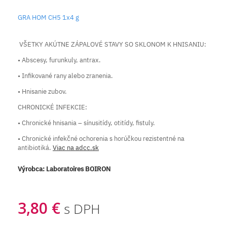
GRA HOM CH5 1x4 g
VŠETKY AKÚTNE ZÁPALOVÉ STAVY SO SKLONOM K HNISANIU:
• Abscesy, furunkuly, antrax.
• Infikované rany alebo zranenia.
• Hnisanie zubov.
CHRONICKÉ INFEKCIE:
• Chronické hnisania – sínusitídy, otitídy, fistuly.
• Chronické infekčné ochorenia s horúčkou rezistentné na
antibiotiká.
Viac na adcc.sk
Výrobca:
Laboratoires BOIRON
3,80 €
s DPH