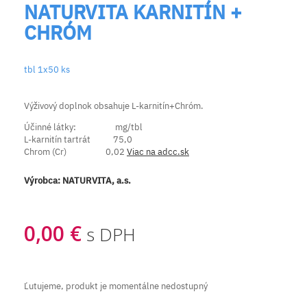
NATURVITA KARNITÍN +
CHRÓM
tbl 1x50 ks
Výživový doplnok obsahuje L-karnitín+Chróm.
Účinné látky: mg/tbl
L-karnitín tartrát 75,0
Chrom (Cr) 0,02
Viac na adcc.sk
Výrobca:
NATURVITA, a.s.
0,00 €
s DPH
Ľutujeme, produkt je momentálne nedostupný