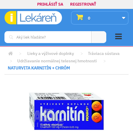
PRIHLÁSIŤ SA
REGISTROVAŤ
0
>
Lieky a výživové doplnky
>
Tráviaca sústava
>
Udržiavanie normálnej telesnej hmotnosti
>
NATURVITA KARNITÍN + CHRÓM