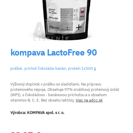
kompava LactoFree 90
prášok, príchuť čokoláda-banán, proteín 1x500 g
Výživový doplnok v prášku so sladidlami. Na prípravu
proteínového nápoja. Obsahuje 97% srvátkový proteínový izolát
(WPI), s čokoládovo - banánovou príchuťou a s obsahom
vitamínov B, C, E. Bez obsahu laktózy.
Viac na adcc.sk
Výrobca:
KOMPAVA spol. s r. o.