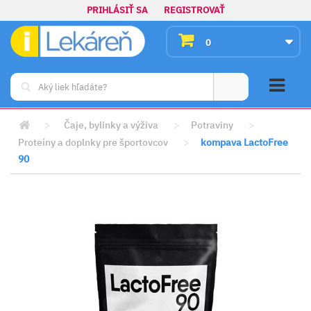
PRIHLÁSIŤ SA
REGISTROVAŤ
0
>
Čaje, bylinky a výživa
>
Potraviny
>
Proteíny a doplnky pre športovcov
>
kompava LactoFree
90