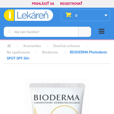
PRIHLÁSIŤ SA
REGISTROVAŤ
0
>
Kozmetika
>
Slnečná ochrana
>
Na opaľovanie
>
Bioderma
>
BIODERMA Photoderm
SPOT SPF 50+