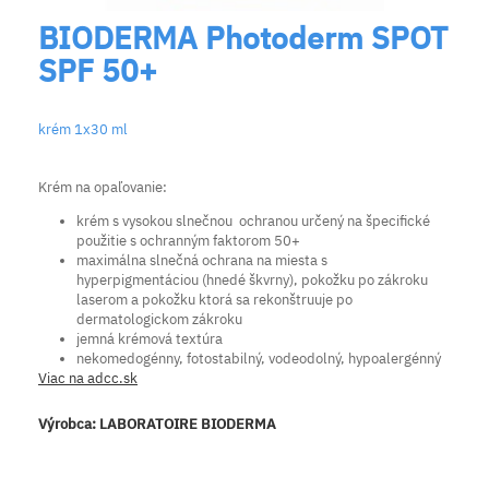
BIODERMA Photoderm SPOT
SPF 50+
krém 1x30 ml
Krém na opaľovanie:
krém s vysokou slnečnou ochranou určený na špecifické
použitie s ochranným faktorom 50+
maximálna slnečná ochrana na miesta s
hyperpigmentáciou (hnedé škvrny), pokožku po zákroku
laserom a pokožku ktorá sa rekonštruuje po
dermatologickom zákroku
jemná krémová textúra
nekomedogénny, fotostabilný, vodeodolný, hypoalergénný
Viac na adcc.sk
Výrobca:
LABORATOIRE BIODERMA