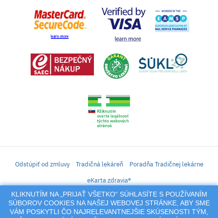
Odstúpiť od zmluvy
Tradičná lekáreň
Poradňa Tradičnej lekárne
eKarta zdravia®
KLIKNUTÍM NA „PRIJAŤ VŠETKO“ SÚHLASÍTE S POUŽÍVANÍM
iLekáreň – Zásielkový predaj liekov, vitamínov, výživových doplnkov, prípravkov s
SÚBOROV COOKIES NA NAŠEJ WEBOVEJ STRÁNKE, ABY SME
liečivým účinkom a kozmetiky. Elektronické zaslanie receptu.
VÁM POSKYTLI ČO NAJRELEVANTNEJŠIE SKÚSENOSTI TÝM,
Na tento portál sa vzťahujú autorské práva a akákoľvek jeho reprodukcia