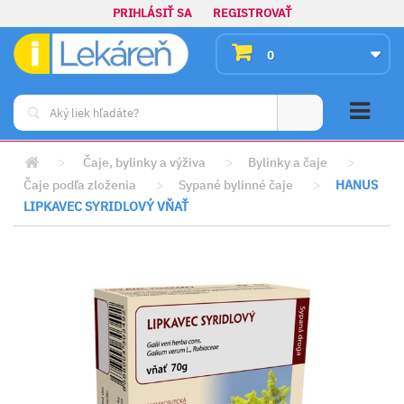
PRIHLÁSIŤ SA
REGISTROVAŤ
0
>
Čaje, bylinky a výživa
>
Bylinky a čaje
>
Čaje podľa zloženia
>
Sypané bylinné čaje
>
HANUS
LIPKAVEC SYRIDLOVÝ VŇAŤ