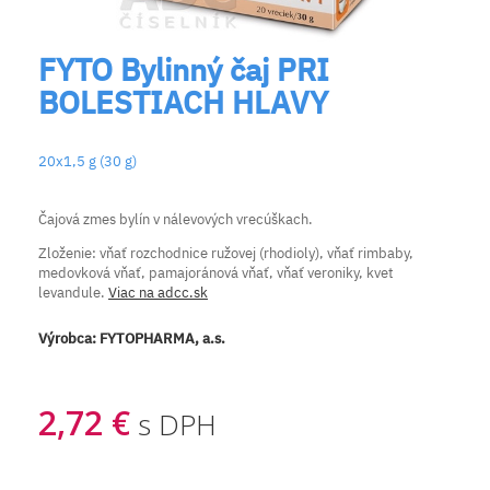
FYTO Bylinný čaj PRI
BOLESTIACH HLAVY
20x1,5 g (30 g)
Čajová zmes bylín v nálevových vrecúškach.
Zloženie: vňať rozchodnice ružovej (rhodioly), vňať rimbaby,
medovková vňať, pamajoránová vňať, vňať veroniky, kvet
levandule.
Viac na adcc.sk
Výrobca:
FYTOPHARMA, a.s.
2,72 €
s DPH