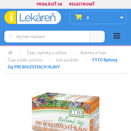
PRIHLÁSIŤ SA
REGISTROVAŤ
0
>
Čaje, bylinky a výživa
>
Bylinky a čaje
>
Čaje podľa určenia
>
Iné použitie
>
FYTO Bylinný
čaj PRI BOLESTIACH HLAVY