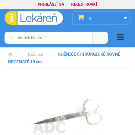
PRIHLÁSIŤ SA
REGISTROVAŤ
0
>
Nožnice
>
NOŽNICE CHIRURGICKÉ ROVNÉ
HROTNATÉ 13 cm