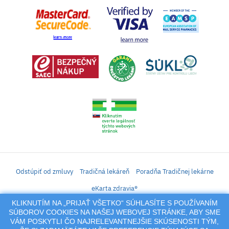
Odstúpiť od zmluvy
Tradičná lekáreň
Poradňa Tradičnej lekárne
eKarta zdravia®
KLIKNUTÍM NA „PRIJAŤ VŠETKO“ SÚHLASÍTE S POUŽÍVANÍM
iLekáreň – Zásielkový predaj liekov, vitamínov, výživových doplnkov, prípravkov s
SÚBOROV COOKIES NA NAŠEJ WEBOVEJ STRÁNKE, ABY SME
liečivým účinkom a kozmetiky. Elektronické zaslanie receptu.
VÁM POSKYTLI ČO NAJRELEVANTNEJŠIE SKÚSENOSTI TÝM,
Na tento portál sa vzťahujú autorské práva a akákoľvek jeho reprodukcia