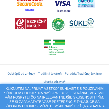
Odstúpiť od zmluvy
Tradičná lekáreň
Poradňa Tradičnej lekárne
eKarta zdravia®
KLIKNUTÍM NA „PRIJAŤ VŠETKO“ SÚHLASÍTE S POUŽÍVANÍM
iLekáreň – Zásielkový predaj liekov, vitamínov, výživových doplnkov, prípravkov s
SÚBOROV COOKIES NA NAŠEJ WEBOVEJ STRÁNKE, ABY SME
liečivým účinkom a kozmetiky. Elektronické zaslanie receptu.
VÁM POSKYTLI ČO NAJRELEVANTNEJŠIE SKÚSENOSTI TÝM,
Na tento portál sa vzťahujú autorské práva a akákoľvek jeho reprodukcia
ŽE SI ZAPAMÄTÁTE VAŠE PREFERENCIE TÝKAJÚCE SA
(používanie, kopírovanie, šírenie a pod.),
SÚBOROV COOKIES. MÔŽETE VŠAK NAVŠTÍVIŤ „NASTAVENIA
alebo reprodukcia jeho časti (prevzatie obrázkov, textov a pod.) podlieha