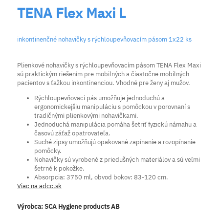
TENA Flex Maxi L
inkontinenčné nohavičky s rýchloupevňovacím pásom 1x22 ks
Plienkové nohavičky s rýchloupevňovacím pásom TENA Flex Maxi
sú praktickým riešením pre mobilných a čiastočne mobilných
pacientov s ťažkou inkontinenciou. Vhodné pre ženy aj mužov.
Rýchloupevňovací pás umožňuje jednoduchú a
ergonomickejšiu manipuláciu s pomôckou v porovnaní s
tradičnými plienkovými nohavičkami.
Jednoduchá manipulácia pomáha šetriť fyzickú námahu a
časovú záťaž opatrovateľa.
Suché zipsy umožňujú opakované zapínanie a rozopínanie
pomôcky.
Nohavičky sú vyrobené z priedušných materiálov a sú veľmi
šetrné k pokožke.
Absorpcia: 3750 ml, obvod bokov: 83-120 cm.
Viac na adcc.sk
Výrobca:
SCA Hygiene products AB