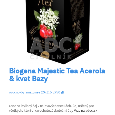
Biogena Majestic Tea Acerola
& kvet Bazy
ovocno-bylinná zmes 20x2,5 g (50 g)
Ovocno-bylinný čaj v nálevových vreckách. Čaj určený pre
všetkých, ktorí chcú ochutnať skutočný čaj.
Viac na adcc.sk