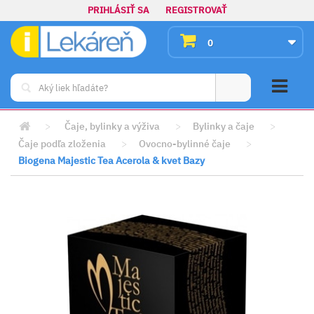
PRIHLÁSIŤ SA
REGISTROVAŤ
0
>
Čaje, bylinky a výživa
>
Bylinky a čaje
>
Čaje podľa zloženia
>
Ovocno-bylinné čaje
>
Biogena Majestic Tea Acerola & kvet Bazy