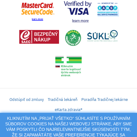
Odstúpiť od zmluvy
Tradičná lekáreň
Poradňa Tradičnej lekárne
eKarta zdravia®
KLIKNUTÍM NA „PRIJAŤ VŠETKO“ SÚHLASÍTE S POUŽÍVANÍM
iLekáreň – Zásielkový predaj liekov, vitamínov, výživových doplnkov, prípravkov s
SÚBOROV COOKIES NA NAŠEJ WEBOVEJ STRÁNKE, ABY SME
liečivým účinkom a kozmetiky. Elektronické zaslanie receptu.
VÁM POSKYTLI ČO NAJRELEVANTNEJŠIE SKÚSENOSTI TÝM,
Na tento portál sa vzťahujú autorské práva a akákoľvek jeho reprodukcia
ŽE SI ZAPAMÄTÁTE VAŠE PREFERENCIE TÝKAJÚCE SA