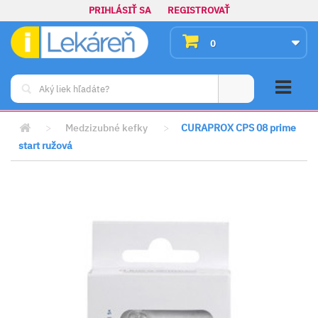
PRIHLÁSIŤ SA
REGISTROVAŤ
0
>
Medzizubné kefky
>
CURAPROX CPS 08 prime
start ružová