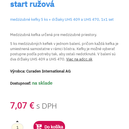
start ružová
medzizubné kefky 5 ks + držiaky UHS 409 a UHS 470, 1x1 set
Medzizubná kefka určená pre medzizubné priestory.
5 ks medzizubných kefiek v jednom balení, pričom každá kefka je
umiestnená samostatne v rámci blistra. Kefky je možné vyberať
postupne podľa potreby tak, aby ostali nedotknuté. V balení sú
dva držiaky UHS 409 a UHS 470.
Viac na adcc.sk
Výrobca:
Curaden International AG
na sklade
Dostupnosť:
7,07 €
s DPH
Do košíka