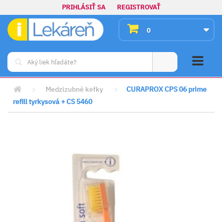
PRIHLÁSIŤ SA
REGISTROVAŤ
0
>
Medzizubné kefky
>
CURAPROX CPS 06 prime
refill tyrkysová + CS 5460