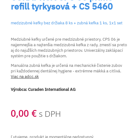
refill tyrkysová + CS 5460
medzizubné kefky bez držiaka 8 ks + zubná kefka 1 ks, 1x1 set
Medziubné kefky
určené pre medzizubné priestory.
CPS 06 je
najjemnejšia a najtenšia medzizubná kefka z rady, zmestí sa preto
aj do najužších medzizubných priestorov. Univerzálny zaklápací
systém pre použitie s držiakom.
Manuálna zubná kefka je určená na mechanické čistenie zubov
pri každodennej dentálnej hygiene - extrémne mäkká a citlivá.
Viac na adcc.sk
Výrobca:
Curaden International AG
0,00 €
s DPH
Ľutujeme, produkt je momentálne nedostupný