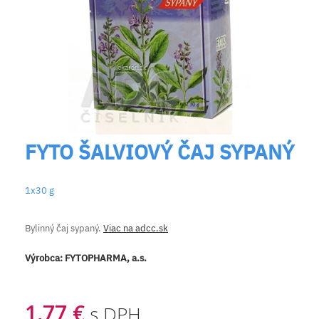
FYTO ŠALVIOVÝ ČAJ SYPANÝ
1x30 g
Bylinný čaj sypaný.
Viac na adcc.sk
Výrobca:
FYTOPHARMA, a.s.
1,77 €
s DPH