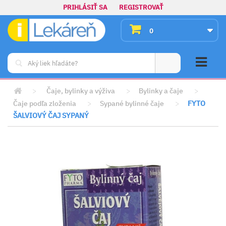
PRIHLÁSIŤ SA
REGISTROVAŤ
0
>
Čaje, bylinky a výživa
>
Bylinky a čaje
>
Čaje podľa zloženia
>
Sypané bylinné čaje
>
FYTO
ŠALVIOVÝ ČAJ SYPANÝ