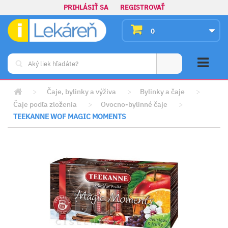
PRIHLÁSIŤ SA
REGISTROVAŤ
0
>
Čaje, bylinky a výživa
>
Bylinky a čaje
>
Čaje podľa zloženia
>
Ovocno-bylinné čaje
>
TEEKANNE WOF MAGIC MOMENTS