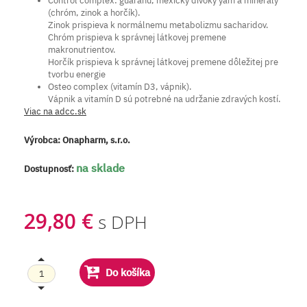
Control complex: guaranu, mexický divoký yam a minerály
(chróm, zinok a horčík).
Zinok prispieva k normálnemu metabolizmu sacharidov.
Chróm prispieva k správnej látkovej premene
makronutrientov.
Horčík prispieva k správnej látkovej premene dôležitej pre
tvorbu energie
Osteo complex (vitamín D3, vápnik).
Vápnik a vitamín D sú potrebné na udržanie zdravých kostí.
Viac na adcc.sk
Výrobca:
Onapharm, s.r.o.
na sklade
Dostupnosť:
29,80 €
s DPH
Do košíka