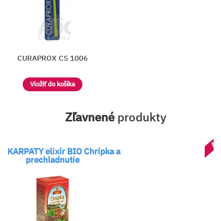
CURAPROX CS 1006
Vložiť do košíka
Zľavnené
produkty
AK
OKARPATY elixír BIO Chrípka a
prechladnutie