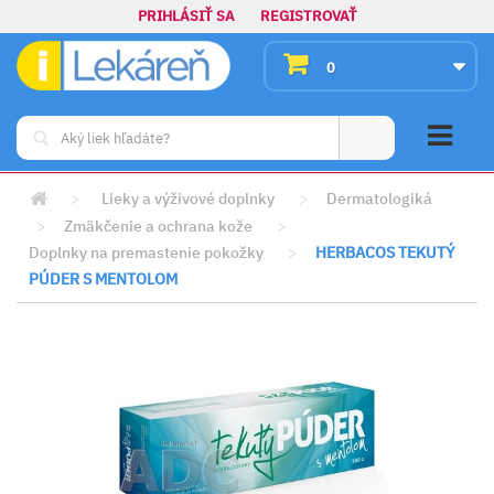
PRIHLÁSIŤ SA
REGISTROVAŤ
0
>
Lieky a výživové doplnky
>
Dermatologiká
>
Zmäkčenie a ochrana kože
>
Doplnky na premastenie pokožky
>
HERBACOS TEKUTÝ
PÚDER S MENTOLOM