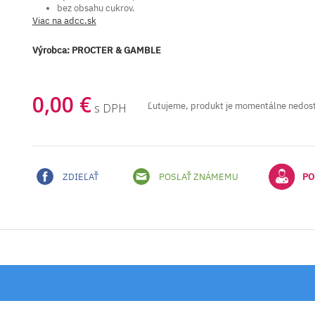
bez obsahu cukrov.
Viac na adcc.sk
Výrobca:
PROCTER & GAMBLE
0,00 €
Ľutujeme, produkt je momentálne nedos
s DPH
ZDIEĽAŤ
POSLAŤ ZNÁMEMU
PO