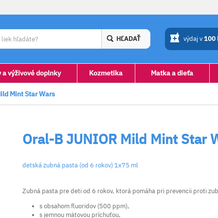
HĽADAŤ
výdaj v
100
y a výživové doplnky
Kozmetika
Matka a dieťa
ld Mint Star Wars
Oral-B JUNIOR Mild Mint Star 
detská zubná pasta (od 6 rokov) 1x75 ml
Zubná pasta pre deti od 6 rokov, ktorá pomáha pri prevencii proti z
s obsahom fluoridov (500 ppm),
s jemnou mätovou príchuťou,