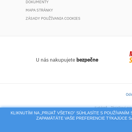
DOKUMENTY
MAPA STRÁNKY
ZÁSADY POUŽÍVANIA COOKIES
U nás nakupujete
bezpečne
Ods
iLekáreň – Zásielkový pre
KLIKNUTÍM NA „PRIJAŤ VŠETKO“ SÚHLASÍTE S POUŽÍVANÍ
Na tento po
ZAPAMÄTÁTE VAŠE PREFERENCIE TÝKAJÚCE SA
alebo reproduk