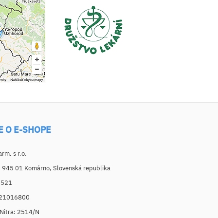
E O E-SHOPE
m, s r.o.
, 945 01 Komárno, Slovenská republika
6521
021016800
. Nitra: 2514/N