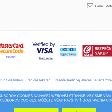
E-mail:
dot
túpiť od zmluvy
Tradičná lekáreň
Poradňa Tradičnej lekárne
eKarta zdra
daj liekov, vitamínov, výživových doplnkov, prípravkov s liečivým účinkom a kozmetiky. Elek
M SÚBOROV COOKIES NA NAŠEJ WEBOVEJ STRÁNKE, ABY SME VÁM 
rtál sa vzťahujú autorské práva a akákoľvek jeho reprodukcia (používanie, kopírovanie, šíre
 SÚBOROV COOKIES. MÔŽETE VŠAK NAVŠTÍVIŤ „NASTAVENIA C
cia jeho časti (prevzatie obrázkov, textov a pod.) podlieha predošlému písomnému súhlasu 