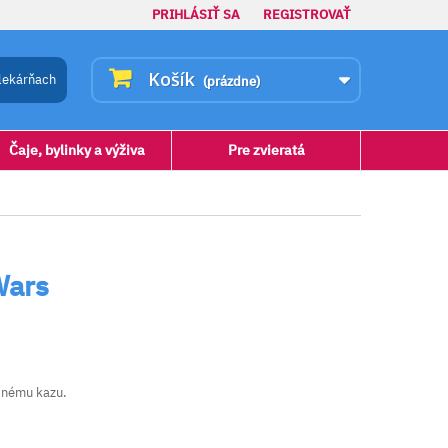
PRIHLÁSIŤ SA
REGISTROVAŤ
Košík
lekárňach
(prázdne)
Čaje, bylinky a výživa
Pre zvieratá
Wars
ubnému kazu.