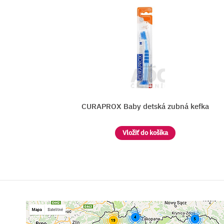
efka
ELMEX DETSKÁ ZUBNÁ KEFKA 3-6 r
Vložiť do košíka