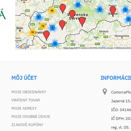
MÔJ ÚČET
INFORMÁCI
MOJE OBJEDNÁVKY
ComorraPhar
VRÁTENÝ TOVAR
Jazerná 15
MOJE ADRESY
IČO: 3414
MOJE OSOBNÉ ÚDAJE
IČ DPH: 2
ZĽAVOVÉ KUPÓNY
reg. vl. OS