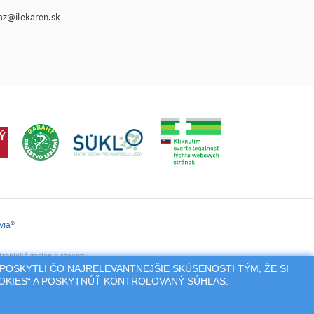
az@ilekaren.sk
via®
tronické zaslanie receptu.
POSKYTLI ČO NAJRELEVANTNEJŠIE SKÚSENOSTI TÝM, ŽE SI
nie a pod.),
OOKIES“ A POSKYTNÚŤ KONTROLOVANÝ SÚHLAS.
jeho vlastníka.