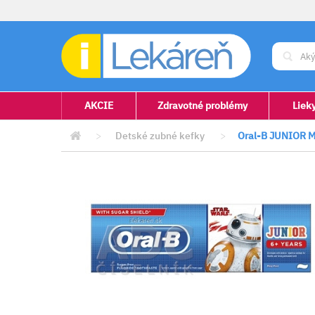
AKCIE
Zdravotné problémy
Liek
>
Detské zubné kefky
>
Oral-B JUNIOR Mi