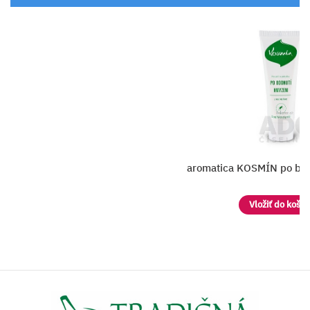
matica KOSMÍN po bodnutí hmyzom
Vložiť do košíka