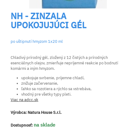
NH - ZINZALA
UPOKOJUJÚCI GÉL
po uštipnutí hmyzom 1x20 ml
Chladivý prírodný gél, zložený z 12 čistých a prírodných
esenciálnych olejov, zmierňuje nepríjemné reakcie po bodnutí
komármi a iným hmyzom.
upokojuje svrbenie, príjemne chladí,
znižuje začervenanie,
ľahko sa rozotiera a rýchlo sa vstrebáva,
vhodný pre všetky typy pleti.
Viac na adcc.sk
Výrobca:
Natura House S.r.l.
na sklade
Dostupnosť: