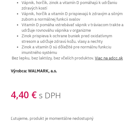
Vápnik, horčík, zinok a vitamín D pomáhajú k udržaniu
zdravých kostí
Vápnik, horčík a vitamín D prispievajú k zdravým a silným
zubom a normálnej funkcii svalov
Vitamín D pomáha vstrebávať vápnik v tráviacom trakte a
udržuje rovnováhu vápnika v organizme
Zinok prispieva k ochrane buniek pred oxidatívnym
stresom a udržuje zdravú kožu, vlasy a nechty
Zinok a vitamín D sú dôležité pre normálnu funkciu
imunitného systému
Bez lepku, bez laktózy, bez včelích produktov.
Viac na adcc.sk
Výrobca:
WALMARK, a.s.
4,40 €
s DPH
Ľutujeme, produkt je momentálne nedostupný