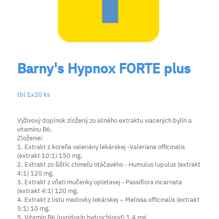
Barny's Hypnox FORTE plus
tbl 1x20 ks
Výživový doplnok zložený zo silného extraktu viacerých bylín a
vitamínu B6.
Zloženie:
1. Extrakt z koreňa valeriány lekárskej -Valeriana officinalis
(extrakt 10:1) 150 mg.
2. Extrakt zo šištíc chmeľu otáčavého - Humulus lupulus (extrakt
4:1) 120 mg.
3. Extrakt z vňati mučenky opletavej - Passiflora incarnata
(extrakt 4:1) 120 mg.
4. Extrakt z listu medovky lekárskej – Melissa officinalis (extrakt
5:1) 10 mg.
5. Vitamín B6 (pyridoxín hydrochlorid) 1,4 mg.