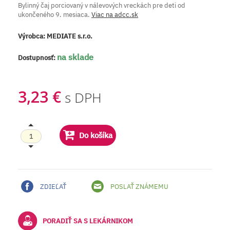
Bylinný čaj porciovaný v nálevových vreckách pre deti od
ukončeného 9. mesiaca.
Viac na adcc.sk
Výrobca:
MEDIATE s.r.o.
na sklade
Dostupnosť:
3,23 €
s DPH
Do košíka
ZDIEĽAŤ
POSLAŤ ZNÁMEMU
PORADIŤ SA S LEKÁRNIKOM