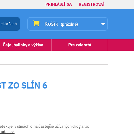
PRIHLÁSIŤ SA
REGISTROVAŤ
Košík
lekárňach
(prázdne)
Čaje, bylinky a výživa
Pre zvieratá
 ZO SLÍN 6
tekuje v slinách 6 najčastejšie užívaných drog a to:
a adcc.sk