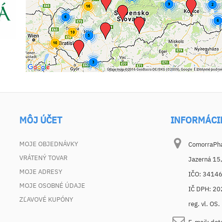
MÔJ ÚČET
INFORMÁCI
MOJE OBJEDNÁVKY
ComorraPhar
VRÁTENÝ TOVAR
Jazerná 15
MOJE ADRESY
IČO: 3414
MOJE OSOBNÉ ÚDAJE
IČ DPH: 2
ZĽAVOVÉ KUPÓNY
reg. vl. OS