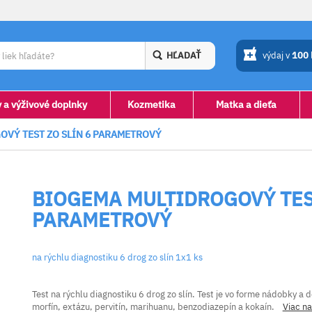
HĽADAŤ
výdaj v
100
y a výživové doplnky
Kozmetika
Matka a dieťa
VÝ TEST ZO SLÍN 6 PARAMETROVÝ
BIOGEMA MULTIDROGOVÝ TEST
PARAMETROVÝ
na rýchlu diagnostiku 6 drog zo slín 1x1 ks
Test na rýchlu diagnostiku 6 drog zo slín.
Test je vo forme
nádobky a de
morfín, extázu, pervitín, marihuanu, benzodiazepín a kokaín.
Viac n