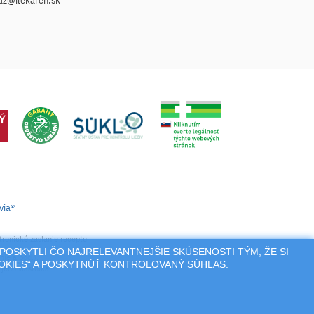
az@ilekaren.sk
via®
tronické zaslanie receptu.
POSKYTLI ČO NAJRELEVANTNEJŠIE SKÚSENOSTI TÝM, ŽE SI
nie a pod.),
OOKIES“ A POSKYTNÚŤ KONTROLOVANÝ SÚHLAS.
jeho vlastníka.