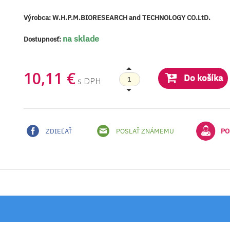
Výrobca:
W.H.P.M.BIORESEARCH and TECHNOLOGY CO.LtD.
na sklade
Dostupnosť:
10,11 €
Do košíka
s DPH
ZDIEĽAŤ
POSLAŤ ZNÁMEMU
PO