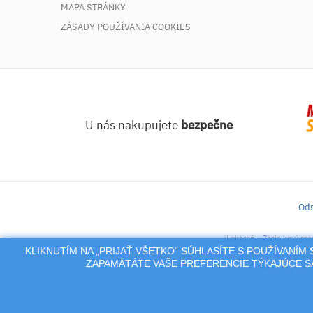
MAPA STRÁNKY
ZÁSADY POUŽÍVANIA COOKIES
U nás nakupujete
bezpečne
Ods
iLekáreň – Zásielkový pre
KLIKNUTÍM NA „PRIJAŤ VŠETKO“ SÚHLASÍTE S POUŽÍVANÍ
Na tento po
ZAPAMÄTÁTE VAŠE PREFERENCIE TÝKAJÚCE SA
alebo reproduk