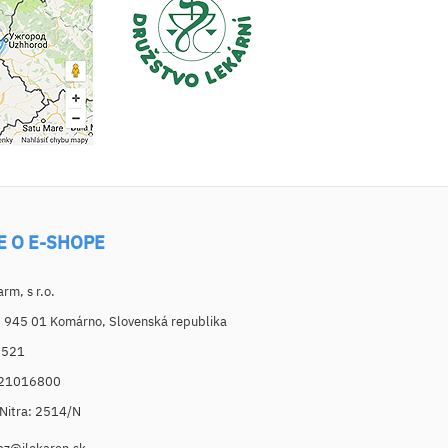
E O E-SHOPE
m, s r.o.
, 945 01 Komárno, Slovenská republika
6521
021016800
. Nitra: 2514/N