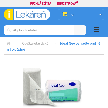
PRIHLÁSIŤ SA
REGISTROVAŤ
0
>
Obväzy elastické
>
Ideal Neo ovínadlo pružné,
krátkoťažné