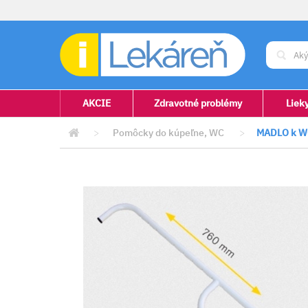
AKCIE
Zdravotné problémy
Liek
>
Pomôcky do kúpeľne, WC
>
MADLO k W