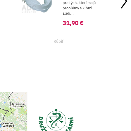
pre tých, ktorí majú
problémy s kĺbmi
aleb...
31,90 €
Kúpiť