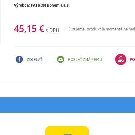
Výrobca:
PATRON Bohemia a.s.
45,15 €
Ľutujeme, produkt je momentálne ne
s DPH
ZDIEĽAŤ
POSLAŤ ZNÁMEMU
PO