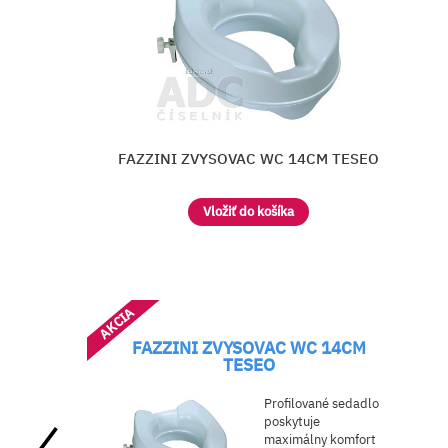
 14CM TESEO
MADLO rovné protišmykov
a
Vložiť do košíka
AKCIA
FAZZINI ZVYSOVAC WC 14CM
TESEO
Profilované sedadlo
poskytuje
maximálny komfort