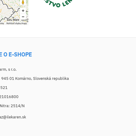
E O E-SHOPE
m, s r.o.
, 945 01 Komárno, Slovenská republika
6521
021016800
. Nitra: 2514/N
az@ilekaren.sk