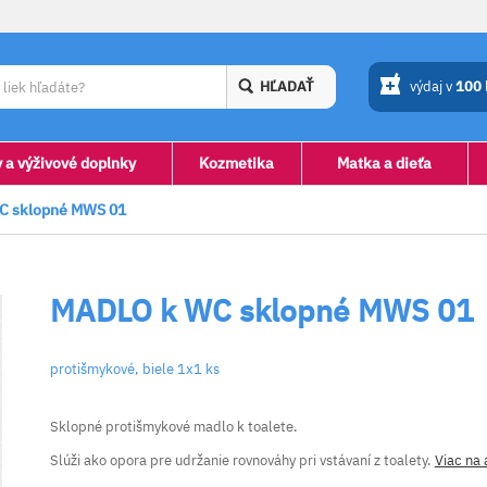
HĽADAŤ
výdaj v
100
y a výživové doplnky
Kozmetika
Matka a dieťa
C sklopné MWS 01
MADLO k WC sklopné MWS 01
protišmykové, biele 1x1 ks
Sklopné protišmykové madlo k toalete.
Slúži ako opora pre udržanie rovnováhy pri vstávaní z toalety.
Viac na