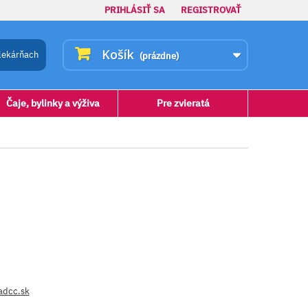
PRIHLÁSIŤ SA
REGISTROVAŤ
Košík
lekárňach
(prázdne)
Čaje, bylinky a výživa
Pre zvieratá
 adcc.sk