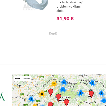
pre tých, ktorí majú
problémy s kĺbmi
aleb...
31,90 €
Kúpiť