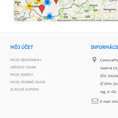
MÔJ ÚČET
INFORMÁCI
MOJE OBJEDNÁVKY
ComorraPhar
VRÁTENÝ TOVAR
Jazerná 15
MOJE ADRESY
IČO: 3414
MOJE OSOBNÉ ÚDAJE
IČ DPH: 2
ZĽAVOVÉ KUPÓNY
reg. vl. OS
E-mail:
dot