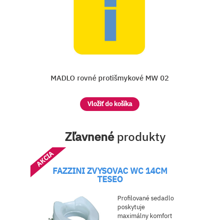
é MW 02
FAZZINI ZVYSOVAC WC
Zľavnené
produkty
AKCIA
FAZZINI ZVYSOVAC WC 14CM
TESEO
Profilované sedadlo
poskytuje
maximálny komfort