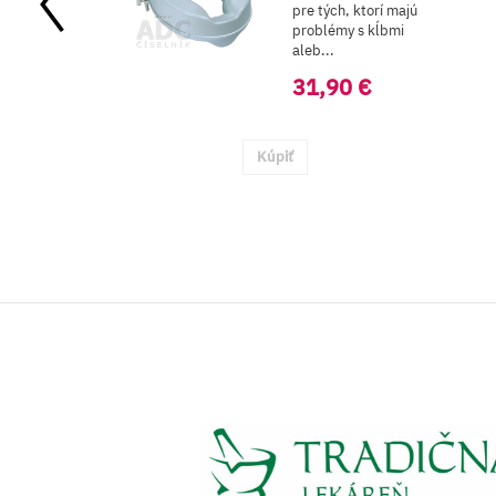
pre tých, ktorí majú
problémy s kĺbmi
aleb...
31,90 €
Kúpiť