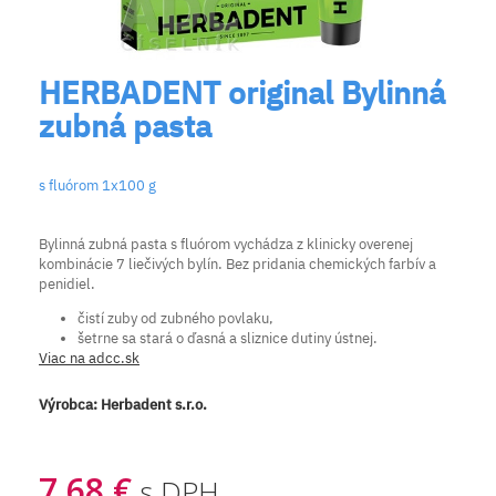
HERBADENT original Bylinná
zubná pasta
s fluórom 1x100 g
Bylinná zubná pasta s fluórom vychádza z klinicky overenej
kombinácie 7 liečivých bylín. Bez pridania chemických farbív a
penidiel.
čistí zuby od zubného povlaku,
šetrne sa stará o ďasná a sliznice dutiny ústnej.
Viac na adcc.sk
Výrobca:
Herbadent s.r.o.
7,68 €
s DPH