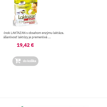
 doplnok LAKTAZAN s obsahom enzýmu laktáza.
Znášanlivosť laktózy je premenlivá ...
19,42 €
do košíka