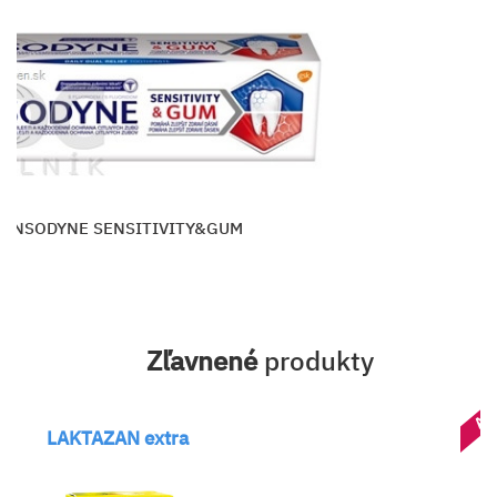
SENSODYNE SENSITIVITY&GUM
Zľavnené
produkty
AK
LAKTAZAN extra