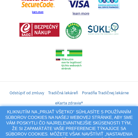
Odstúpiť od zmluvy
Tradičná lekáreň
Poradňa Tradičnej lekárne
eKarta zdravia®
KLIKNUTÍM NA „PRIJAŤ VŠETKO“ SÚHLASÍTE S POUŽÍVANÍM
iLekáreň – Zásielkový predaj liekov, vitamínov, výživových doplnkov, prípravkov s
SÚBOROV COOKIES NA NAŠEJ WEBOVEJ STRÁNKE, ABY SME
liečivým účinkom a kozmetiky. Elektronické zaslanie receptu.
VÁM POSKYTLI ČO NAJRELEVANTNEJŠIE SKÚSENOSTI TÝM,
Na tento portál sa vzťahujú autorské práva a akákoľvek jeho reprodukcia
ŽE SI ZAPAMÄTÁTE VAŠE PREFERENCIE TÝKAJÚCE SA
(používanie, kopírovanie, šírenie a pod.),
SÚBOROV COOKIES. MÔŽETE VŠAK NAVŠTÍVIŤ „NASTAVENIA
alebo reprodukcia jeho časti (prevzatie obrázkov, textov a pod.) podlieha