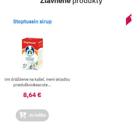
Zľavnené
produkty
AK
Stoptussin sirup
ek tlmí dráždenie na kašeľ, mení skladbu
prieduškov&eacute...
8,64 €
do košíka