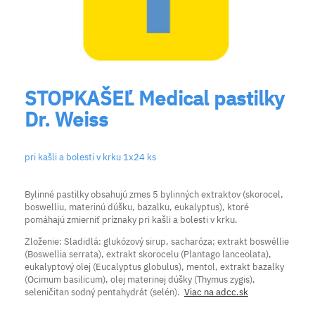
STOPKAŠEĽ Medical pastilky
Dr. Weiss
pri kašli a bolesti v krku 1x24 ks
Bylinné pastilky obsahujú zmes 5 bylinných extraktov (skorocel,
boswelliu, materinú dúšku, bazalku, eukalyptus), ktoré
pomáhajú zmierniť príznaky pri kašli a bolesti v krku.
Zloženie: Sladidlá: glukózový sirup, sacharóza; extrakt boswéllie
(Boswellia serrata), extrakt skorocelu (Plantago lanceolata),
eukalyptový olej (Eucalyptus globulus), mentol, extrakt bazalky
(Ocimum basilicum), olej materinej dúšky (Thymus zygis),
seleničitan sodný pentahydrát (selén).
Viac na adcc.sk