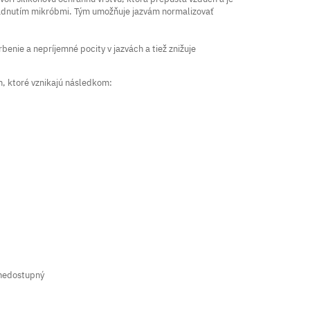
padnutím mikróbmi. Tým umožňuje jazvám normalizovať
benie a nepríjemné pocity v jazvách a tiež znižuje
ch, ktoré vznikajú následkom:
nedostupný