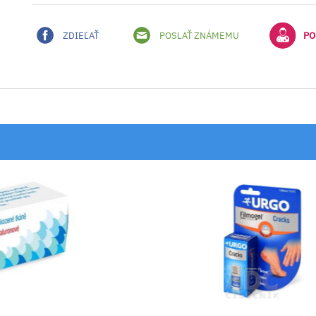
ZDIEĽAŤ
POSLAŤ ZNÁMEMU
PO