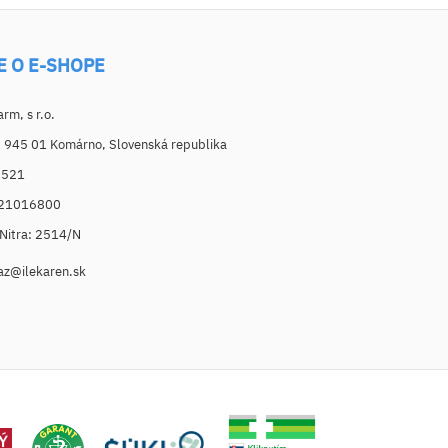
E O E-SHOPE
m, s r.o.
, 945 01 Komárno, Slovenská republika
6521
021016800
. Nitra: 2514/N
az@ilekaren.sk