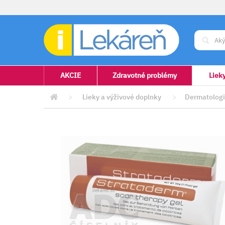
AKCIE
Zdravotné problémy
Liek
>
Lieky a výživové doplnky
>
Dermatolog