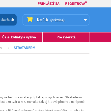
PRIHLÁSIŤ SA
REGISTROVAŤ
Košík
lekárňach
(prázdne)
Čaje, bylinky a výživa
Pre zvieratá
ev
>
STRATADERM
ný na liečbu ako starých, tak aj nových jaziev. Strataderm
st ako tvár a krk, rovnako tak aj kĺbové plochy a ochlpené
orí silikónovú ochrannú vrstvu, ktorá prepúšťa vzduch a je