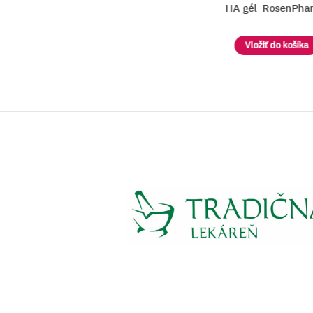
A
HA gél_RosenPharm
a
Vložiť do košíka