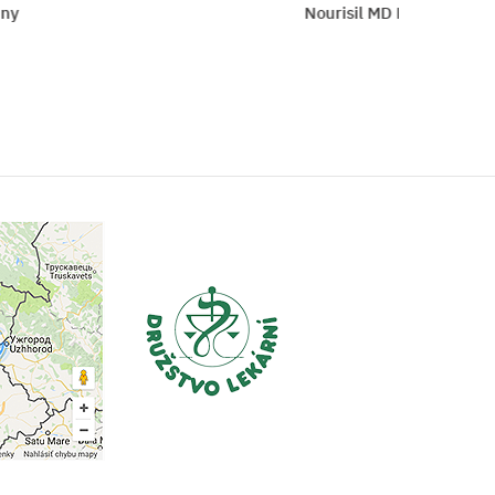
y
Nourisil MD FAGRON