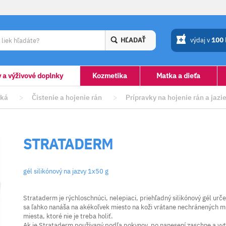
HĽADAŤ
výdaj v
100
y a výživové doplnky
Kozmetika
Matka a dieťa
iká
>
Čistenie a hojenie rán
>
Prípravky na hojenie rán a jazi
STRATADERM
gél silikónový na jazvy 1x50 g
Strataderm je rýchloschnúci, nelepiaci, priehľadný silikónový gél urče
sa ľahko nanáša na akékoľvek miesto na koži vrátane nechránených mie
miesta, ktoré nie je treba holiť.
Ak je Strataderm používaný podľa pokynov, po nanesení zaschne a vytv