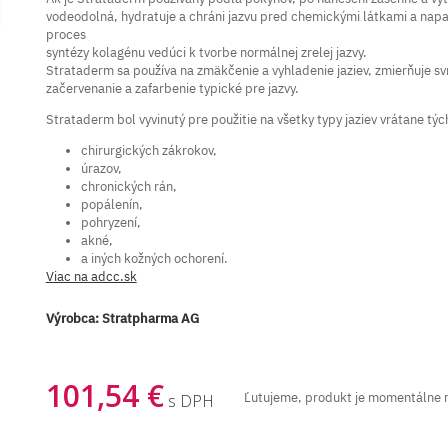
vodeodolná, hydratuje a chráni jazvu pred chemickými látkami a na
proces
syntézy kolagénu vedúci k tvorbe normálnej zrelej jazvy.
Strataderm sa používa na zmäkčenie a vyhladenie jaziev, zmierňuje svr
začervenanie a zafarbenie typické pre jazvy.
Strataderm bol vyvinutý pre použitie na všetky typy jaziev vrátane tý
chirurgických zákrokov,
úrazov,
chronických rán,
popálenín,
pohryzení,
akné,
a iných kožných ochorení.
Viac na adcc.sk
Výrobca:
Stratpharma AG
101,54 €
Ľutujeme, produkt je momentálne 
s DPH