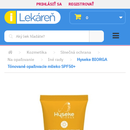
PRIHLÁSIŤ SA
REGISTROVAŤ
0
>
Kozmetika
>
Slnečná ochrana
>
Na opaľovanie
>
Iné rady
>
Hyseke BIORGA
Tónované opaľovacie mlieko SPF50+