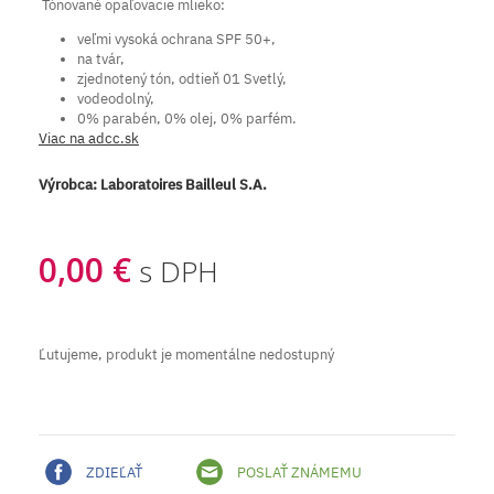
Tónované opaľovacie mlieko:
veľmi vysoká ochrana SPF 50+,
na tvár,
zjednotený tón, odtieň 01 Svetlý,
vodeodolný,
0% parabén, 0% olej, 0% parfém.
Viac na adcc.sk
Výrobca:
Laboratoires Bailleul S.A.
0,00 €
s DPH
Ľutujeme, produkt je momentálne nedostupný
ZDIEĽAŤ
POSLAŤ ZNÁMEMU