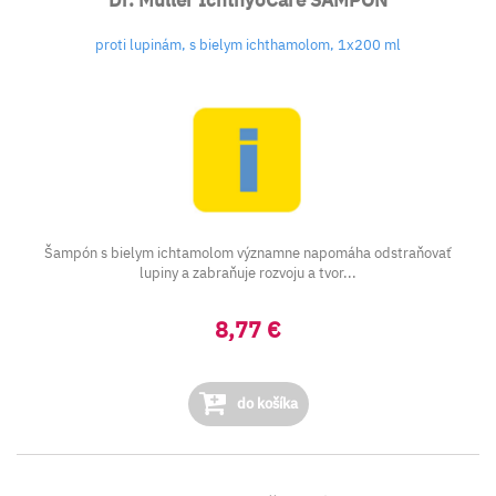
Dr. Müller IchthyoCare ŠAMPÓN
proti lupinám, s bielym ichthamolom, 1x200 ml
Šampón s bielym ichtamolom významne napomáha odstraňovať
lupiny a zabraňuje rozvoju a tvor...
8,77 €
do košíka