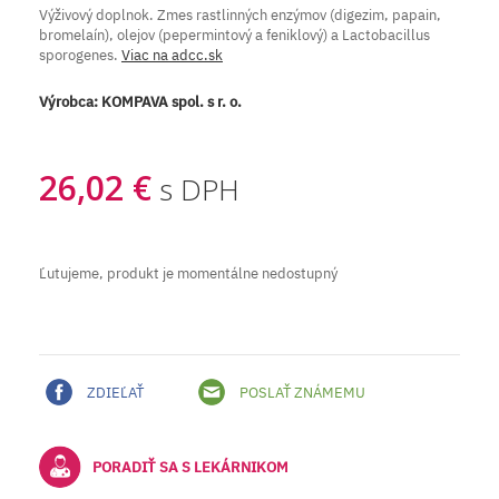
Výživový doplnok. Zmes rastlinných enzýmov (digezim, papain,
bromelaín), olejov (pepermintový a feniklový) a Lactobacillus
sporogenes.
Viac na adcc.sk
Výrobca:
KOMPAVA spol. s r. o.
26,02 €
s DPH
Ľutujeme, produkt je momentálne nedostupný
ZDIEĽAŤ
POSLAŤ ZNÁMEMU
PORADIŤ SA S LEKÁRNIKOM