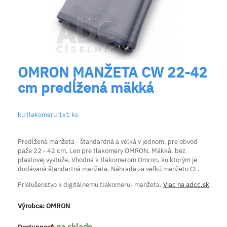
OMRON MANŽETA CW 22-42
cm predĺžená mäkká
ku tlakomeru 1x1 ks
Predĺžená manžeta - štandardná a veľká v jednom, pre obvod
paže 22 - 42 cm. Len pre tlakomery OMRON. Mäkká, bez
plastovej vystuže. Vhodná k tlakomerom Omron, ku ktorým je
dodávaná štandartná manžeta. Náhrada za veľkú manžetu CL.
Príslušenstvo k digitálnemu tlakomeru- manžeta.
Viac na adcc.sk
Výrobca:
OMRON
na sklade