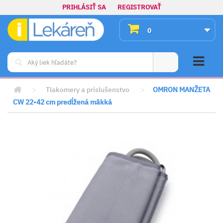
PRIHLÁSIŤ SA
REGISTROVAŤ
0
>
Tlakomery a príslušenstvo
>
OMRON MANŽETA
CW 22-42 cm predĺžená mäkká