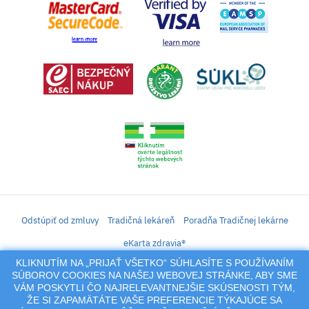
Odstúpiť od zmluvy
Tradičná lekáreň
Poradňa Tradičnej lekárne
eKarta zdravia®
KLIKNUTÍM NA „PRIJAŤ VŠETKO“ SÚHLASÍTE S POUŽÍVANÍM
iLekáreň – Zásielkový predaj liekov, vitamínov, výživových doplnkov, prípravkov s
SÚBOROV COOKIES NA NAŠEJ WEBOVEJ STRÁNKE, ABY SME
liečivým účinkom a kozmetiky. Elektronické zaslanie receptu.
VÁM POSKYTLI ČO NAJRELEVANTNEJŠIE SKÚSENOSTI TÝM,
Na tento portál sa vzťahujú autorské práva a akákoľvek jeho reprodukcia
ŽE SI ZAPAMÄTÁTE VAŠE PREFERENCIE TÝKAJÚCE SA
(používanie, kopírovanie, šírenie a pod.),