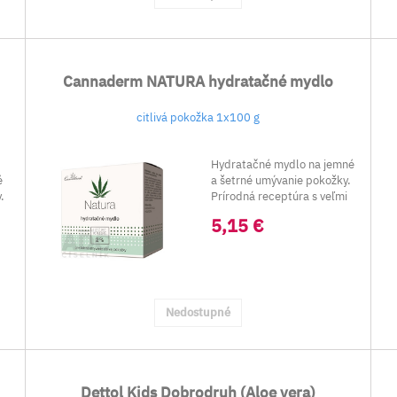
Cannaderm NATURA hydratačné mydlo
citlivá pokožka 1x100 g
Hydratačné mydlo na jemné
é
a šetrné umývanie pokožky.
.
Prírodná receptúra s veľmi
šetrn...
5,15 €
Nedostupné
Dettol Kids Dobrodruh (Aloe vera)