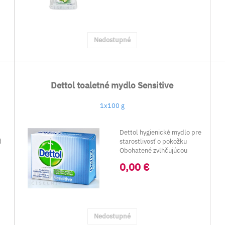
Nedostupné
Dettol toaletné mydlo Sensitive
1x100 g
Dettol hygienické mydlo pre
d
starostlivosť o pokožku
Obohatené zvlhčujúcou
zložkou. ...
0,00 €
Nedostupné