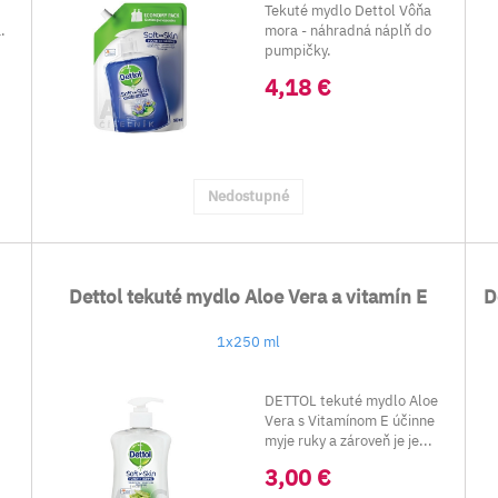
Tekuté mydlo Dettol Vôňa
.
mora - náhradná náplň do
pumpičky.
4,18 €
Nedostupné
Dettol tekuté mydlo Aloe Vera a vitamín E
D
1x250 ml
DETTOL tekuté mydlo Aloe
Vera s Vitamínom E účinne
myje ruky a zároveň je je...
.
3,00 €