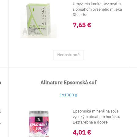
Umývacia kocka bez mydla
s obsahom ovseného mlieka
Rhealba
na reaktívnu, podr...
7,65 €
Nedostupné
o
Allnature Epsomská soľ
1x1000 g
l
Epsomská minerálna soľ s
vysokým obsahom horčíka.
.
Bezfarebná a dobre
rozpustná kryštalic...
4,01 €