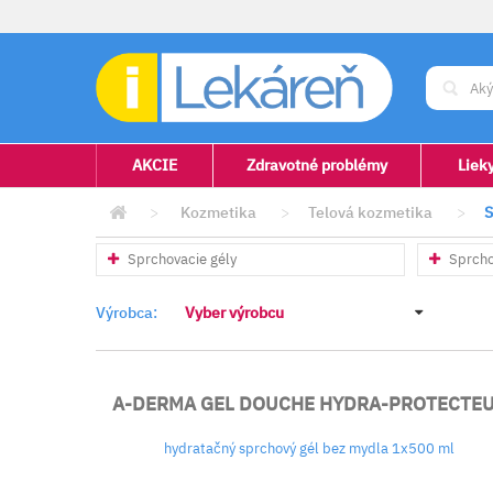
AKCIE
Zdravotné problémy
Liek
>
Kozmetika
>
Telová kozmetika
>
S
Sprchovacie gély
Sprcho
Výrobca:
Vyber výrobcu
A-DERMA GEL DOUCHE HYDRA-PROTECTE
hydratačný sprchový gél bez mydla 1x500 ml