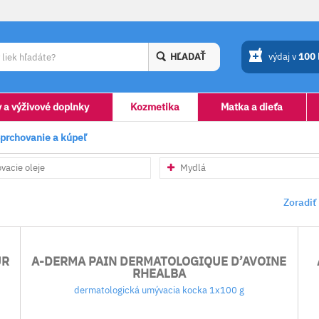
HĽADAŤ
výdaj v
100
y a výživové doplnky
Kozmetika
Matka a dieťa
prchovanie a kúpeľ
vacie oleje
Mydlá
Zoradiť
UR
A-DERMA PAIN DERMATOLOGIQUE D’AVOINE
RHEALBA
dermatologická umývacia kocka 1x100 g