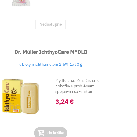
Nedostupné
Dr. Müller IchthyoCare MYDLO
s bielym ichthamolom 2,5% 1x90 g
Mydlo určené na čistenie
pokožky s problémami
spojenými so vznikom
svrbiacich ložísk...
3,24 €
do košíka