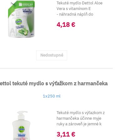
Tekuté mydlo Dettol Aloe
Vera s vitamínom E
- náhradná náplň do
pumpičky.
4,18 €
Nedostupné
ettol tekuté mydlo s výťažkom z harmančeka
1x250 ml
Tekuté mydlo s výťazkom z
harmančeka účinne myje
ruky a zároveň je jemné k
pokožke. Vho...
3,11 €