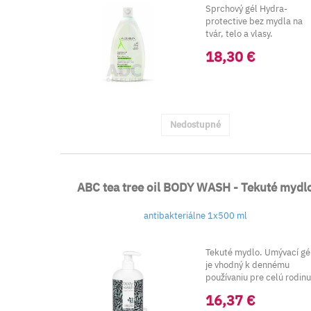
Sprchový gél Hydra-
protective bez mydla na
tvár, telo a vlasy.
Jemná ..
18,30 €
Nedostupné
ABC tea tree oil BODY WASH - Tekuté mydl
antibakteriálne 1x500 ml
Tekuté mydlo. Umývací gé
je vhodný k dennému
používaniu pre celú rodinu
Úč...
16,37 €