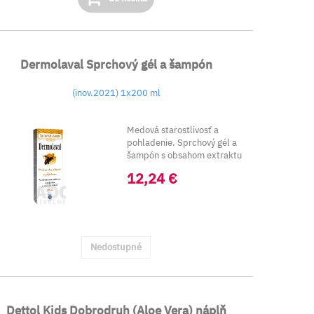
Dermolaval Sprchový gél a šampón
(inov.2021) 1x200 ml
Medová starostlivosť a
pohladenie. Sprchový gél a
šampón s obsahom extraktu
z propolisu a l...
12,24 €
Nedostupné
Dettol Kids Dobrodruh (Aloe Vera) náplň