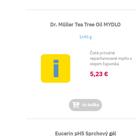
Dr. Müller Tea Tree Oil MYDLO
1x90 g
Čisté prírodné
neparfumované mydlo s
olejom čajovníka
austrálskeho. ...
5,23 €
do košíka
Eucerin pH5 Sprchový gél