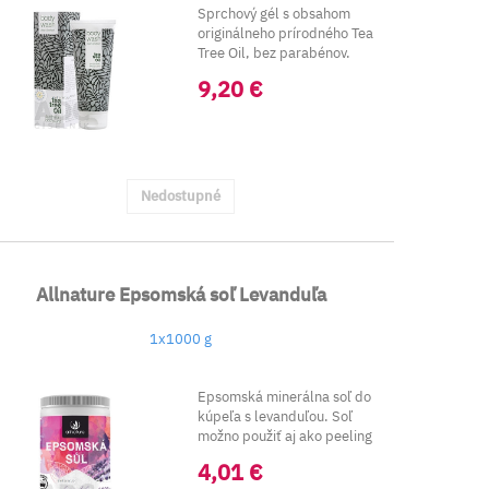
Sprchový gél s obsahom
originálneho prírodného Tea
Tree Oil, bez parabénov.
Gél&...
9,20 €
Nedostupné
Allnature Epsomská soľ Levanduľa
1x1000 g
Epsomská minerálna soľ do
kúpeľa s levanduľou. Soľ
možno použiť aj ako peeling
celého ...
4,01 €