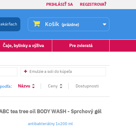
PRIHLÁSIŤ SA
REGISTROVAŤ
Košík
lekárňach
(prázdne)
Čaje, bylinky a výživa
Pre zvieratá
Emulzie a soli do kúpeľa
Názvu
Ceny
Dostupnosti
 podľa:
ABC tea tree oil BODY WASH - Sprchový gél
antibakteriálny 1x200 ml