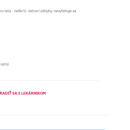
u tela - neškrtí, netvorí záhyby, nevyťahuje sa
tupný
RADIŤ SA S LEKÁRNIKOM