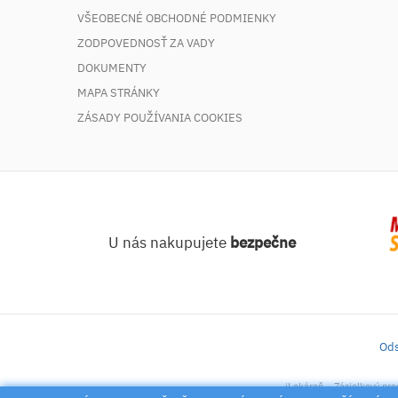
VŠEOBECNÉ OBCHODNÉ PODMIENKY
ZODPOVEDNOSŤ ZA VADY
DOKUMENTY
MAPA STRÁNKY
ZÁSADY POUŽÍVANIA COOKIES
U nás nakupujete
bezpečne
Ods
iLekáreň – Zásielkový pre