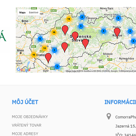
MÔJ ÚČET
INFORMÁCI
MOJE OBJEDNÁVKY
ComorraPhar
VRÁTENÝ TOVAR
Jazerná 15
MOJE ADRESY
IČO: 3414