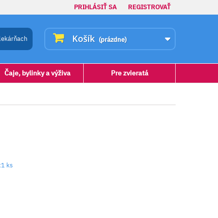
PRIHLÁSIŤ SA
REGISTROVAŤ
Košík
lekárňach
(prázdne)
Čaje, bylinky a výživa
Pre zvieratá
x1 ks