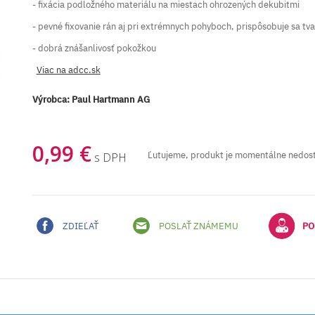
- fixácia podložného materiálu na miestach ohrozených dekubitmi
- pevné fixovanie rán aj pri extrémnych pohyboch, prispôsobuje sa tvar
- dobrá znášanlivosť pokožkou
Viac na adcc.sk
Výrobca:
Paul Hartmann AG
0,99 €
Ľutujeme, produkt je momentálne nedos
s DPH
ZDIEĽAŤ
POSLAŤ ZNÁMEMU
PO