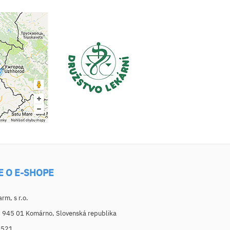
E O E-SHOPE
m, s r.o.
, 945 01 Komárno, Slovenská republika
6521