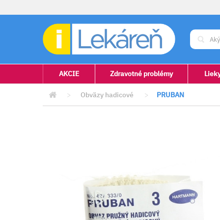
AKCIE
Zdravotné problémy
Liek
>
Obväzy hadicové
>
PRUBAN