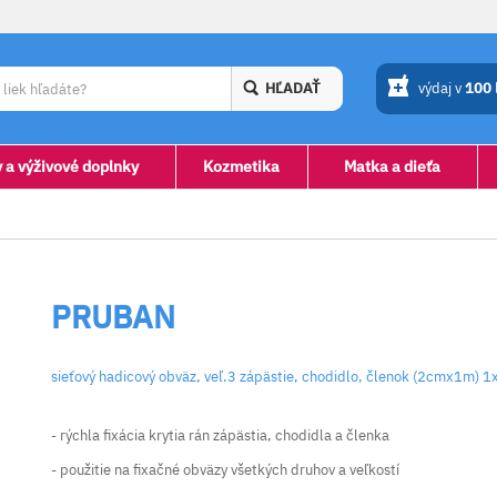
HĽADAŤ
výdaj v
100
y a výživové doplnky
Kozmetika
Matka a dieťa
PRUBAN
sieťový hadicový obväz, veľ.3 zápästie, chodidlo, členok (2cmx1m) 1
- rýchla fixácia krytia rán zápästia, chodidla a členka
- použitie na fixačné obväzy všetkých druhov a veľkostí