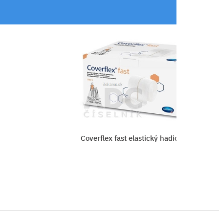
ý obväz
PRUBAN