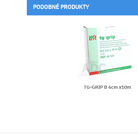
PODOBNÉ PRODUKTY
 x10m
STŰLPA
Vložiť do košíka