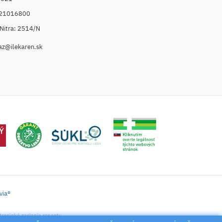
021016800
. Nitra: 2514/N
az@ilekaren.sk
via®
tronické zaslanie receptu.