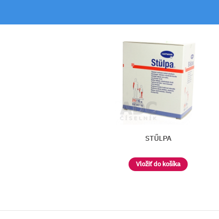
Coverflex fast elastický hadicov