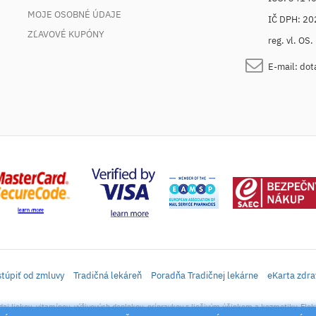
MOJE OSOBNÉ ÚDAJE
IČ DPH: 2
ZĽAVOVÉ KUPÓNY
reg. vl. OS
E-mail:
dot
túpiť od zmluvy
Tradičná lekáreň
Poradňa Tradičnej lekárne
eKarta zdra
daj liekov, vitamínov, výživových doplnkov, prípravkov s liečivým účinkom a kozmetiky. Elek