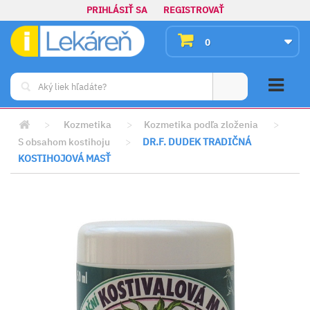
PRIHLÁSIŤ SA
REGISTROVAŤ
0
>
Kozmetika
>
Kozmetika podľa zloženia
>
S obsahom kostihoju
>
DR.F. DUDEK TRADIČNÁ
KOSTIHOJOVÁ MASŤ