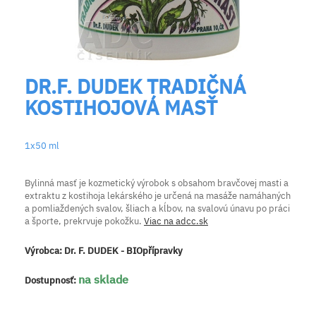
DR.F. DUDEK TRADIČNÁ
KOSTIHOJOVÁ MASŤ
1x50 ml
Bylinná masť je kozmetický výrobok s obsahom bravčovej masti a
extraktu z kostihoja lekárského je určená na masáže namáhaných
a pomliaždených svalov, šliach a kĺbov, na svalovú únavu po práci
a športe, prekrvuje pokožku.
Viac na adcc.sk
Výrobca:
Dr. F. DUDEK - BIOpřípravky
na sklade
Dostupnosť: