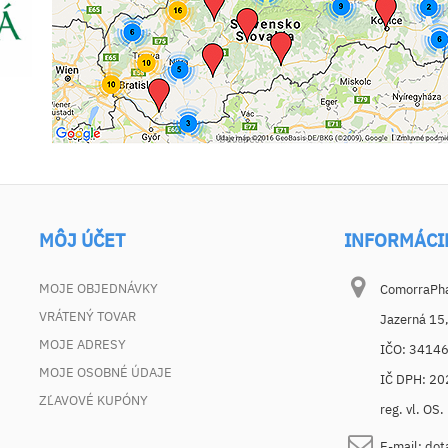
MÔJ ÚČET
INFORMÁCI
MOJE OBJEDNÁVKY
ComorraPhar
VRÁTENÝ TOVAR
Jazerná 15
MOJE ADRESY
IČO: 3414
MOJE OSOBNÉ ÚDAJE
IČ DPH: 2
ZĽAVOVÉ KUPÓNY
reg. vl. OS
E-mail:
dot