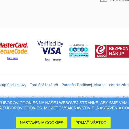
túpiť od zmluvy
Tradičná lekáreň
Poradňa Tradičnej lekárne
eKarta zdra
daj liekov, vitamínov, výživových doplnkov, prípravkov s liečivým účinkom a kozmetiky. Elek
M SÚBOROV COOKIES NA NAŠEJ WEBOVEJ STRÁNKE, ABY SME VÁM 
rtál sa vzťahujú autorské práva a akákoľvek jeho reprodukcia (používanie, kopírovanie, šíre
 SÚBOROV COOKIES. MÔŽETE VŠAK NAVŠTÍVIŤ „NASTAVENIA C
cia jeho časti (prevzatie obrázkov, textov a pod.) podlieha predošlému písomnému súhlasu 
NASTAVENIA COOKIES
PRIJAŤ VŠETKO