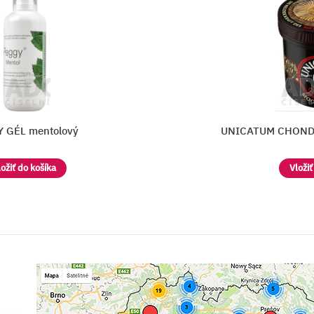
vý
UNICATUM CHONDRO Rašelinový
Vložiť do košíka