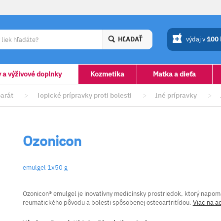
HĽADAŤ
výdaj v
100
y a výživové doplnky
Kozmetika
Matka a dieťa
arát
>
Topické prípravky proti bolesti
>
Iné prípravky
>
Ozonicon
emulgel 1x50 g
Ozonicon® emulgel je inovatívny medicínsky prostriedok, ktorý napomá
reumatického pôvodu a bolesti spôsobenej osteoartritídou.
Viac na a