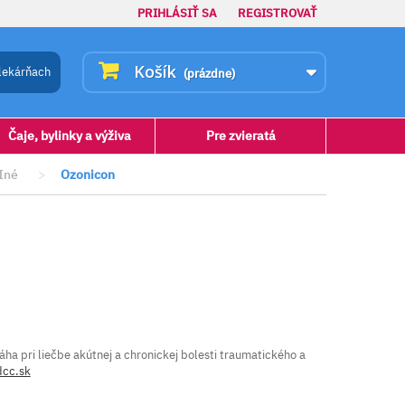
PRIHLÁSIŤ SA
REGISTROVAŤ
Košík
lekárňach
(prázdne)
Čaje, bylinky a výživa
Pre zvieratá
Iné
>
Ozonicon
ha pri liečbe akútnej a chronickej bolesti traumatického a
dcc.sk