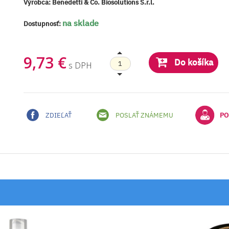
Výrobca:
Benedetti & Co. Biosolutions S.r.l.
na sklade
Dostupnosť:
9,73 €
Do košíka
s DPH
ZDIEĽAŤ
POSLAŤ ZNÁMEMU
PO