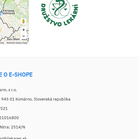
E O E-SHOPE
m, s r.o.
, 945 01 Komárno, Slovenská republika
6521
021016800
. Nitra: 2514/N
az@ilekaren.sk