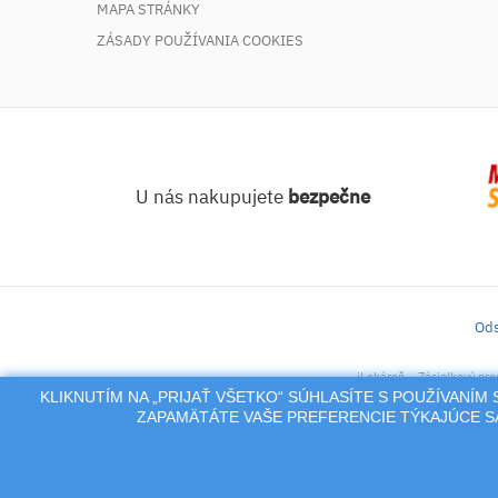
MAPA STRÁNKY
ZÁSADY POUŽÍVANIA COOKIES
U nás nakupujete
bezpečne
Ods
iLekáreň – Zásielkový pre
KLIKNUTÍM NA „PRIJAŤ VŠETKO“ SÚHLASÍTE S POUŽÍVANÍ
Na tento po
ZAPAMÄTÁTE VAŠE PREFERENCIE TÝKAJÚCE SA
alebo reproduk