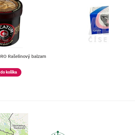
 balzam
VIPROSAL B