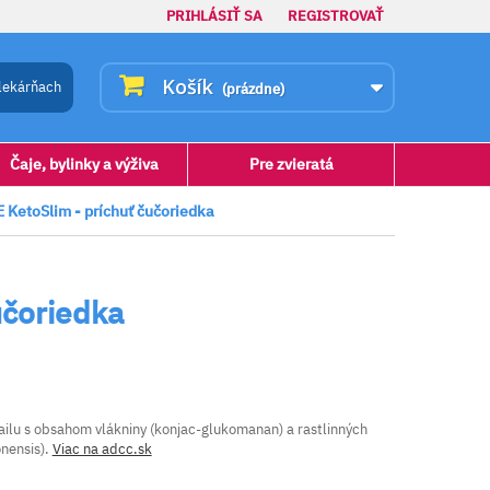
PRIHLÁSIŤ SA
REGISTROVAŤ
Košík
lekárňach
(prázdne)
Čaje, bylinky a výživa
Pre zvieratá
etoSlim - príchuť čučoriedka
učoriedka
ailu s obsahom vlákniny (konjac-glukomanan) a rastlinných
onensis).
Viac na adcc.sk