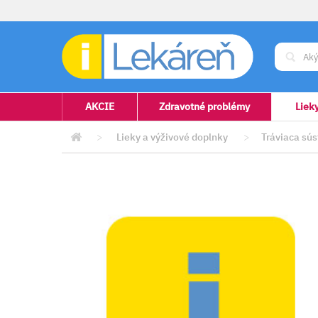
AKCIE
Zdravotné problémy
Liek
>
Lieky a výživové doplnky
>
Tráviaca sú