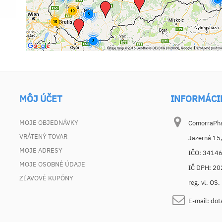
MÔJ ÚČET
INFORMÁCI
MOJE OBJEDNÁVKY
ComorraPhar
VRÁTENÝ TOVAR
Jazerná 15
MOJE ADRESY
IČO: 3414
MOJE OSOBNÉ ÚDAJE
IČ DPH: 2
ZĽAVOVÉ KUPÓNY
reg. vl. OS
E-mail:
dot