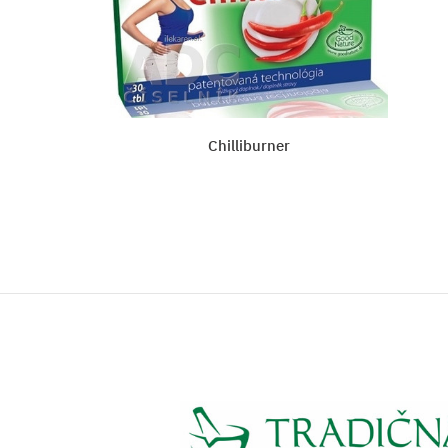
Astina GREEN kvarteto + 
Vložiť do košíka