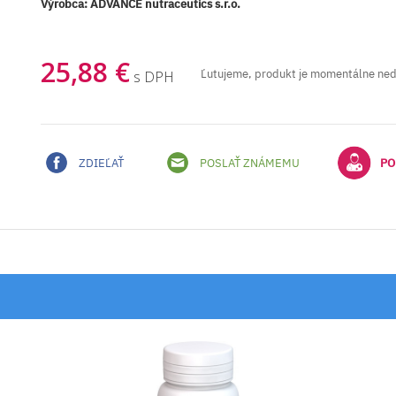
Výrobca:
ADVANCE nutraceutics s.r.o.
25,88 €
Ľutujeme, produkt je momentálne ne
s DPH
ZDIEĽAŤ
POSLAŤ ZNÁMEMU
PO