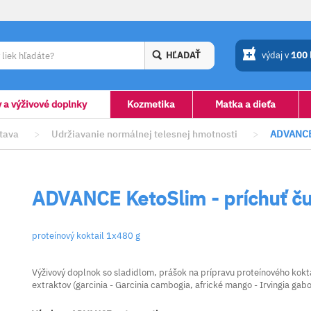
HĽADAŤ
výdaj v
100
y a výživové doplnky
Kozmetika
Matka a dieťa
stava
>
Udržiavanie normálnej telesnej hmotnosti
>
ADVANCE K
ADVANCE KetoSlim - príchuť č
proteínový koktail 1x480 g
Výživový doplnok so sladidlom, prášok na prípravu proteínového kokt
extraktov (garcinia - Garcinia cambogia, africké mango - Irvingia gab