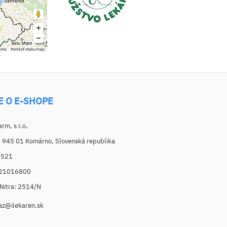
E O E-SHOPE
m, s r.o.
, 945 01 Komárno, Slovenská republika
6521
021016800
. Nitra: 2514/N
az@ilekaren.sk