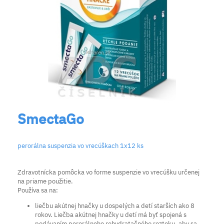
SmectaGo
perorálna suspenzia vo vrecúškach 1x12 ks
Zdravotnícka pomôcka vo forme suspenzie vo vrecúšku určenej
na priame použitie.
Používa sa na:
liečbu akútnej hnačky u dospelých a detí starších ako 8
rokov. Liečba akútnej hnačky u detí má byť spojená s
podávaním perorálneho rehydratačného roztoku, aby sa