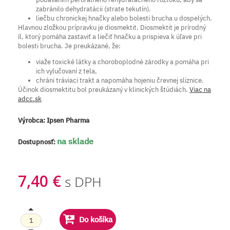
zabránilo dehydratácii (strate tekutín).
liečbu chronickej hnačky alebo bolesti brucha u dospelých.
Hlavnou zložkou prípravku je diosmektit. Diosmektit je prírodný
íl, ktorý pomáha zastaviť a liečiť hnačku a prispieva k úľave pri
bolesti brucha. Je preukázané, že:
viaže toxické látky a choroboplodné zárodky a pomáha pri
ich vylučovaní z tela,
chráni tráviaci trakt a napomáha hojeniu črevnej sliznice.
Účinok diosmektitu bol preukázaný v klinických štúdiách.
Viac na
adcc.sk
Výrobca:
Ipsen Pharma
na sklade
Dostupnosť:
7,40 €
s DPH
Do košíka