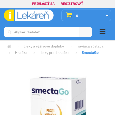
PRIHLÁSIŤ SA
REGISTROVAŤ
0
>
Lieky a výživové doplnky
>
Tráviaca sústava
>
Hnačka
>
Lieky proti hnačke
>
SmectaGo