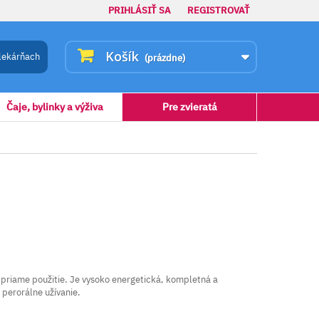
PRIHLÁSIŤ SA
REGISTROVAŤ
Košík
lekárňach
(prázdne)
Čaje, bylinky a výživa
Pre zvieratá
 priame použitie. Je vysoko energetická, kompletná a
 perorálne užívanie.