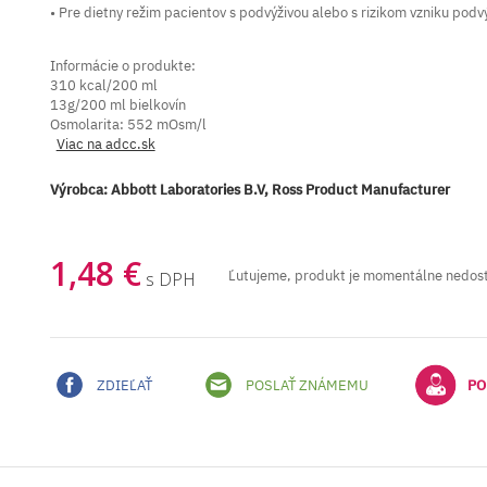
• Pre dietny režim pacientov s podvýživou alebo s rizikom vzniku podv
Informácie o produkte:
310 kcal/200 ml
13g/200 ml bielkovín
Osmolarita: 552 mOsm/l
Viac na adcc.sk
Výrobca:
Abbott Laboratories B.V, Ross Product Manufacturer
1,48 €
Ľutujeme, produkt je momentálne nedos
s DPH
ZDIEĽAŤ
POSLAŤ ZNÁMEMU
PO