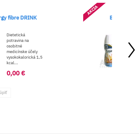
AKCIA
Ensure PLUS FIBER
Dietetická
potraviny na
osobitné výživové
medicínske účely
,5
určená na priame
použitie. ...
1,48 €
Kúpiť