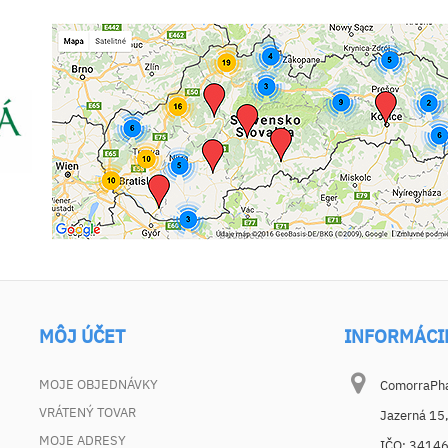
MÔJ ÚČET
INFORMÁCI
MOJE OBJEDNÁVKY
ComorraPhar
VRÁTENÝ TOVAR
Jazerná 15
MOJE ADRESY
IČO: 3414