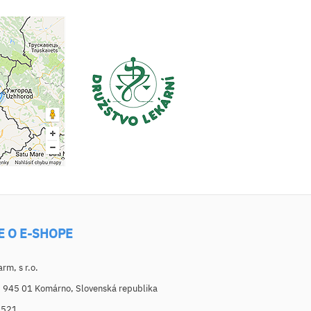
E O E-SHOPE
m, s r.o.
, 945 01 Komárno, Slovenská republika
6521