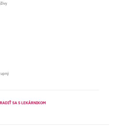
ýživy
tupný
RADIŤ SA S LEKÁRNIKOM