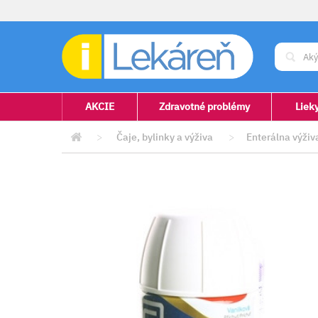
AKCIE
Zdravotné problémy
Liek
>
Čaje, bylinky a výživa
>
Enterálna výživ