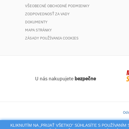
VŠEOBECNÉ OBCHODNÉ PODMIENKY
ZODPOVEDNOSŤ ZA VADY
DOKUMENTY
MAPA STRÁNKY
ZÁSADY POUŽÍVANIA COOKIES
U nás nakupujete
bezpečne
Ods
KLIKNUTÍM NA „PRIJAŤ VŠETKO“ SÚHLASÍTE S POUŽÍVANÍ
iLekáreň – Zásielkový pre