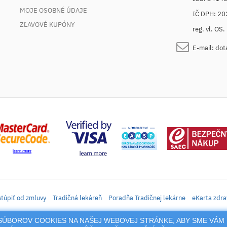
MOJE OSOBNÉ ÚDAJE
IČ DPH: 2
ZĽAVOVÉ KUPÓNY
reg. vl. OS
E-mail:
dot
túpiť od zmluvy
Tradičná lekáreň
Poradňa Tradičnej lekárne
eKarta zdra
M SÚBOROV COOKIES NA NAŠEJ WEBOVEJ STRÁNKE, ABY SME VÁM 
daj liekov, vitamínov, výživových doplnkov, prípravkov s liečivým účinkom a kozmetiky. Elek