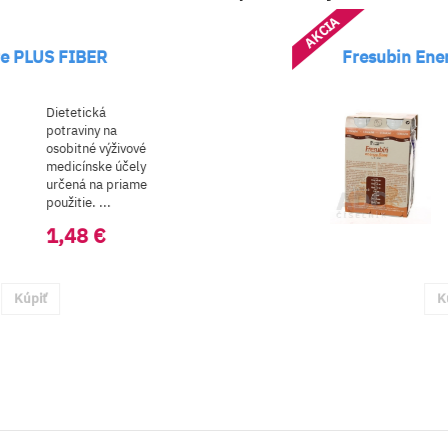
AKCIA
Fresubin Energy fibre DRINK
Dietetická
potravina na
ové
osobitné
ely
medicínske účely
ame
vysokokalorická 1
kcal...
0,00 €
Kúpiť