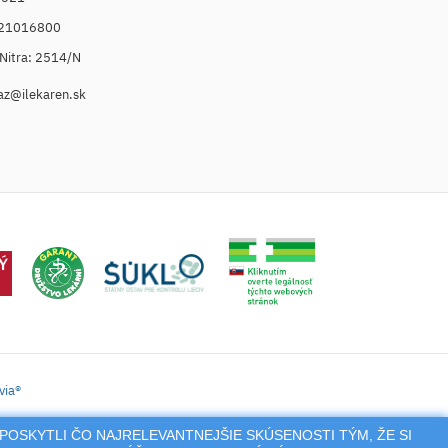
021016800
. Nitra: 2514/N
az@ilekaren.sk
via®
POSKYTLI ČO NAJRELEVANTNEJŠIE SKÚSENOSTI TÝM, ŽE SI
tronické zaslanie receptu.