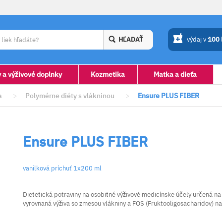
HĽADAŤ
výdaj v
100
y a výživové doplnky
Kozmetika
Matka a dieťa
a
>
Polymérne diéty s vlákninou
>
Ensure PLUS FIBER
Ensure PLUS FIBER
vanilková príchuť 1x200 ml
Dietetická potraviny na osobitné výživové medicínske účely určená na
vyrovnaná výživa so zmesou vlákniny a FOS (Fruktooligosacharidov) na